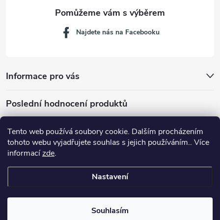
Najdete nás na Facebooku
Informace pro vás
Poslední hodnocení produktů
Tento web používá soubory cookie. Dalším procházením
tohoto webu vyjadřujete souhlas s jejich používáním.. Více
Dávkovací lžička na mletou kávu 53132C8134
informací
zde
.
Nastavení
Copyright 2026
JM servis
. Všechna práva vyhrazena.
Souhlasím
Vytvořil Shoptet