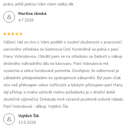
práce, ještě jednou Vám všem veliký dík.
Martina Jánská
4.7.2026
Vážení, rád se chci s Vámi podělit o osobní zkušenosti s pracovnicí
servisního střediska ze Sezimova Ústí. Konkrétně se jedná o paní
Hanu Vobrubovou. Obrátil jsem se na středisko se žádostí o nákup
drobného náhradního dílu ke kávovaru. Paní Vobrubová mě
vyslechla a velice fundovaně pomohla. Doufejme, že odbornost je
základním předpokladem ke spokojenosti zákazníků. Byl jsem však
více než překvapen velice vstřícným a lidským přístupem paní Hany.
Její přístup a snaha vyhovět mému požadavku je v dnešní době
skutečně výjimečný. Dokázala mně výrazně pozitivně ovlivnit náladu.
Paní Vobrubová - děkuji. Vojtěch Šik.
Vojtěch Šik
13.5.2026