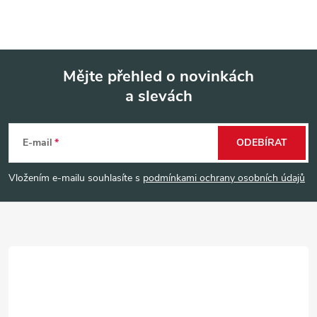
Mějte přehled o novinkách
a slevách
Z
á
E-mail
ODEBÍRAT
p
Vložením e-mailu souhlasíte s
podmínkami ochrany osobních údajů
a
t
í