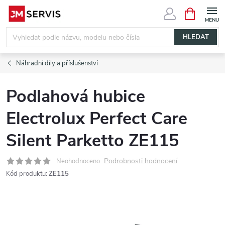
Přejít
NÁKUPNÍ
KOŠÍK
na
obsah
HLEDAT
Náhradní díly a příslušenství
Podlahová hubice
Electrolux Perfect Care
Silent Parketto ZE115
Podrobnosti hodnocení
Neohodnoceno
Kód produktu:
ZE115