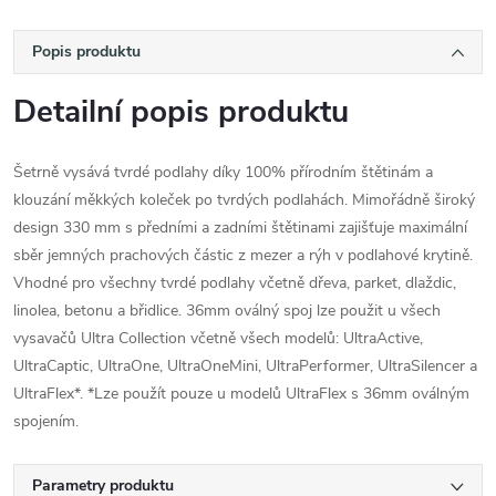
Popis produktu
Detailní popis produktu
Šetrně vysává tvrdé podlahy díky 100% přírodním štětinám a
klouzání měkkých koleček po tvrdých podlahách. Mimořádně široký
design 330 mm s předními a zadními štětinami zajišťuje maximální
sběr jemných prachových částic z mezer a rýh v podlahové krytině.
Vhodné pro všechny tvrdé podlahy včetně dřeva, parket, dlaždic,
linolea, betonu a břidlice. 36mm oválný spoj lze použit u všech
vysavačů Ultra Collection včetně všech modelů: UltraActive,
UltraCaptic, UltraOne, UltraOneMini, UltraPerformer, UltraSilencer a
UltraFlex*. *Lze použít pouze u modelů UltraFlex s 36mm oválným
spojením.
Parametry produktu