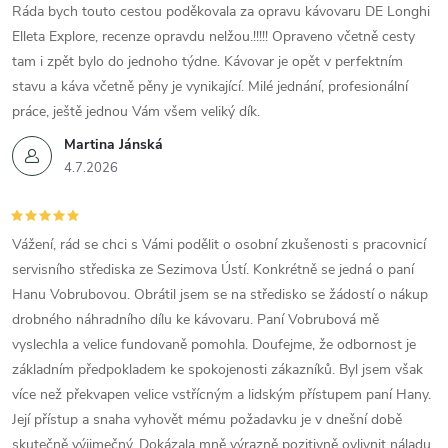
Ráda bych touto cestou poděkovala za opravu kávovaru DE Longhi
Elleta Explore, recenze opravdu nelžou.!!!!! Opraveno včetně cesty
tam i zpět bylo do jednoho týdne. Kávovar je opět v perfektním
stavu a káva včetně pěny je vynikající. Milé jednání, profesionální
práce, ještě jednou Vám všem veliký dík.
Martina Jánská
4.7.2026
Vážení, rád se chci s Vámi podělit o osobní zkušenosti s pracovnicí
servisního střediska ze Sezimova Ústí. Konkrétně se jedná o paní
Hanu Vobrubovou. Obrátil jsem se na středisko se žádostí o nákup
drobného náhradního dílu ke kávovaru. Paní Vobrubová mě
vyslechla a velice fundovaně pomohla. Doufejme, že odbornost je
základním předpokladem ke spokojenosti zákazníků. Byl jsem však
více než překvapen velice vstřícným a lidským přístupem paní Hany.
Její přístup a snaha vyhovět mému požadavku je v dnešní době
skutečně výjimečný. Dokázala mně výrazně pozitivně ovlivnit náladu.