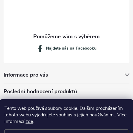
t
í
Najdete nás na Facebooku
Informace pro vás
Poslední hodnocení produktů
Tento web používá soubory cookie. Dalším procházením
tohoto webu vyjadřujete souhlas s jejich používáním.. Více
Dávkovací lžička na mletou kávu 53132C8134
informací
zde
.