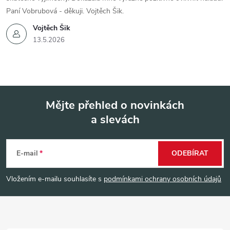
Paní Vobrubová - děkuji. Vojtěch Šik.
Vojtěch Šik
13.5.2026
Mějte přehled o novinkách
a slevách
Z
á
E-mail
ODEBÍRAT
p
Vložením e-mailu souhlasíte s
podmínkami ochrany osobních údajů
a