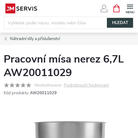
Přejít
NÁKUPNÍ
KOŠÍK
na
obsah
HLEDAT
Náhradní díly a příslušenství
Pracovní mísa nerez 6,7L
AW20011029
Podrobnosti hodnocení
Neohodnoceno
Kód produktu:
AW20011029