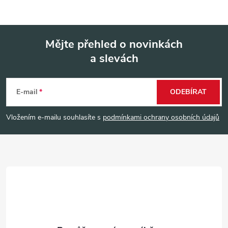
Mějte přehled o novinkách
a slevách
Z
á
E-mail
ODEBÍRAT
p
Vložením e-mailu souhlasíte s
podmínkami ochrany osobních údajů
a
t
í