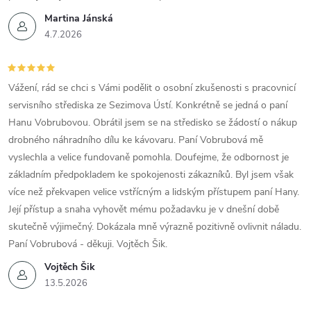
Martina Jánská
4.7.2026
Vážení, rád se chci s Vámi podělit o osobní zkušenosti s pracovnicí
servisního střediska ze Sezimova Ústí. Konkrétně se jedná o paní
Hanu Vobrubovou. Obrátil jsem se na středisko se žádostí o nákup
drobného náhradního dílu ke kávovaru. Paní Vobrubová mě
vyslechla a velice fundovaně pomohla. Doufejme, že odbornost je
základním předpokladem ke spokojenosti zákazníků. Byl jsem však
více než překvapen velice vstřícným a lidským přístupem paní Hany.
Její přístup a snaha vyhovět mému požadavku je v dnešní době
skutečně výjimečný. Dokázala mně výrazně pozitivně ovlivnit náladu.
Paní Vobrubová - děkuji. Vojtěch Šik.
Vojtěch Šik
13.5.2026