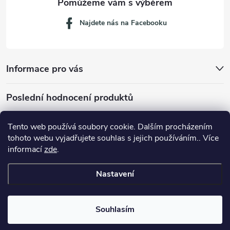
Najdete nás na Facebooku
Informace pro vás
Poslední hodnocení produktů
Tento web používá soubory cookie. Dalším procházením
tohoto webu vyjadřujete souhlas s jejich používáním.. Více
Dávkovací lžička na mletou kávu 53132C8134
informací
zde
.
Nastavení
Copyright 2026
JM servis
. Všechna práva vyhrazena.
Souhlasím
Vytvořil Shoptet