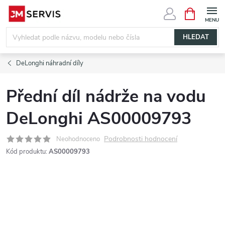
Přejít
NÁKUPNÍ
KOŠÍK
na
obsah
HLEDAT
DeLonghi náhradní díly
Přední díl nádrže na vodu
DeLonghi AS00009793
Podrobnosti hodnocení
Neohodnoceno
Kód produktu:
AS00009793