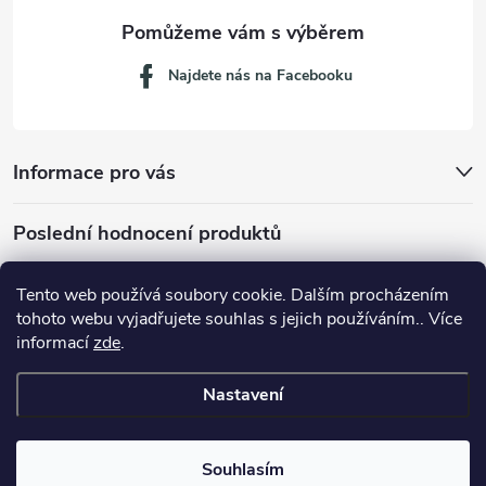
Najdete nás na Facebooku
Informace pro vás
Poslední hodnocení produktů
Tento web používá soubory cookie. Dalším procházením
tohoto webu vyjadřujete souhlas s jejich používáním.. Více
Dávkovací lžička na mletou kávu 53132C8134
informací
zde
.
Nastavení
Copyright 2026
JM servis
. Všechna práva vyhrazena.
Souhlasím
Vytvořil Shoptet