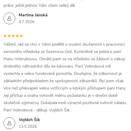
práce, ještě jednou Vám všem veliký dík.
Martina Jánská
4.7.2026
Vážení, rád se chci s Vámi podělit o osobní zkušenosti s pracovnicí
servisního střediska ze Sezimova Ústí. Konkrétně se jedná o paní
Hanu Vobrubovou. Obrátil jsem se na středisko se žádostí o nákup
drobného náhradního dílu ke kávovaru. Paní Vobrubová mě
vyslechla a velice fundovaně pomohla. Doufejme, že odbornost je
základním předpokladem ke spokojenosti zákazníků. Byl jsem však
více než překvapen velice vstřícným a lidským přístupem paní Hany.
Její přístup a snaha vyhovět mému požadavku je v dnešní době
skutečně výjimečný. Dokázala mně výrazně pozitivně ovlivnit náladu.
Paní Vobrubová - děkuji. Vojtěch Šik.
Vojtěch Šik
13.5.2026