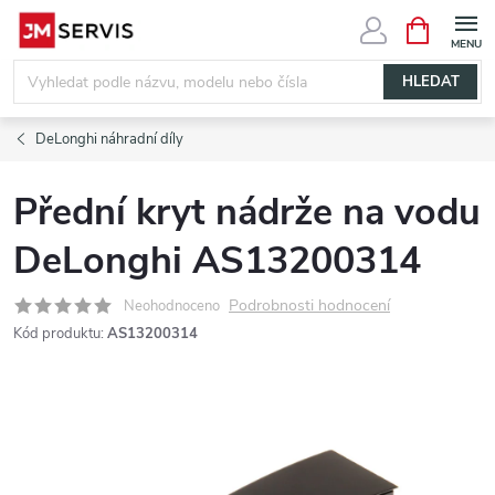
Přejít
NÁKUPNÍ
KOŠÍK
na
obsah
HLEDAT
DeLonghi náhradní díly
Přední kryt nádrže na vodu
DeLonghi AS13200314
Podrobnosti hodnocení
Neohodnoceno
Kód produktu:
AS13200314