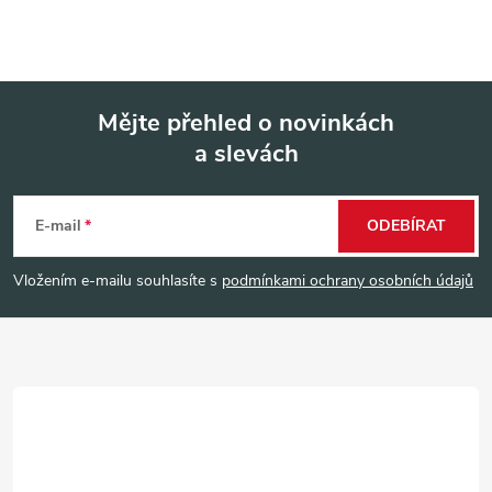
Mějte přehled o novinkách
a slevách
Z
á
E-mail
ODEBÍRAT
p
Vložením e-mailu souhlasíte s
podmínkami ochrany osobních údajů
a
t
í