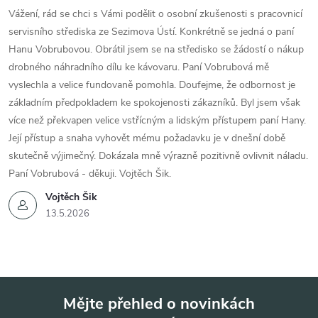
Vážení, rád se chci s Vámi podělit o osobní zkušenosti s pracovnicí
servisního střediska ze Sezimova Ústí. Konkrétně se jedná o paní
Hanu Vobrubovou. Obrátil jsem se na středisko se žádostí o nákup
drobného náhradního dílu ke kávovaru. Paní Vobrubová mě
vyslechla a velice fundovaně pomohla. Doufejme, že odbornost je
základním předpokladem ke spokojenosti zákazníků. Byl jsem však
více než překvapen velice vstřícným a lidským přístupem paní Hany.
Její přístup a snaha vyhovět mému požadavku je v dnešní době
skutečně výjimečný. Dokázala mně výrazně pozitivně ovlivnit náladu.
Paní Vobrubová - děkuji. Vojtěch Šik.
Vojtěch Šik
13.5.2026
Mějte přehled o novinkách