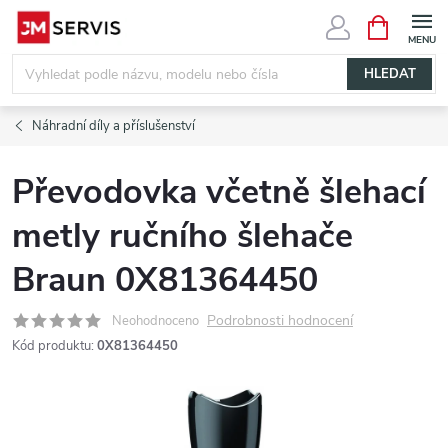
Přejít
NÁKUPNÍ
KOŠÍK
na
obsah
HLEDAT
Náhradní díly a příslušenství
Převodovka včetně šlehací
metly ručního šlehače
Braun 0X81364450
Podrobnosti hodnocení
Neohodnoceno
Kód produktu:
0X81364450