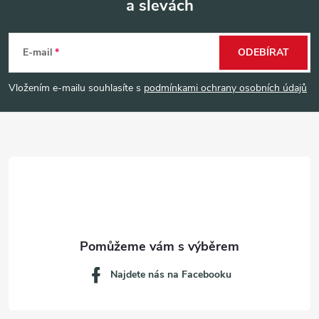
a slevách
Z
á
E-mail
ODEBÍRAT
p
Vložením e-mailu souhlasíte s
podmínkami ochrany osobních údajů
a
t
í
Najdete nás na Facebooku