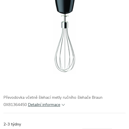
Převodovka včetně šlehací metly ručního šlehače Braun
0X81364450
Detailní informace
2-3 týdny