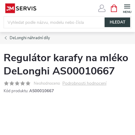
Přejít
NÁKUPNÍ
KOŠÍK
na
obsah
HLEDAT
DeLonghi náhradní díly
Regulátor karafy na mléko
DeLonghi AS00010667
Podrobnosti hodnocení
Neohodnoceno
Kód produktu:
AS00010667