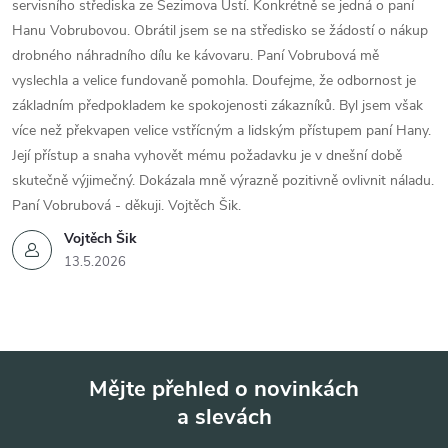
servisního střediska ze Sezimova Ústí. Konkrétně se jedná o paní
Hanu Vobrubovou. Obrátil jsem se na středisko se žádostí o nákup
drobného náhradního dílu ke kávovaru. Paní Vobrubová mě
vyslechla a velice fundovaně pomohla. Doufejme, že odbornost je
základním předpokladem ke spokojenosti zákazníků. Byl jsem však
více než překvapen velice vstřícným a lidským přístupem paní Hany.
Její přístup a snaha vyhovět mému požadavku je v dnešní době
skutečně výjimečný. Dokázala mně výrazně pozitivně ovlivnit náladu.
Paní Vobrubová - děkuji. Vojtěch Šik.
Vojtěch Šik
13.5.2026
Mějte přehled o novinkách
a slevách
Z