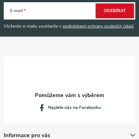
á
E-mail
ODEBÍRAT
p
Vložením e-mailu souhlasíte s
podmínkami ochrany osobních údajů
a
t
í
Najdete nás na Facebooku
Informace pro vás