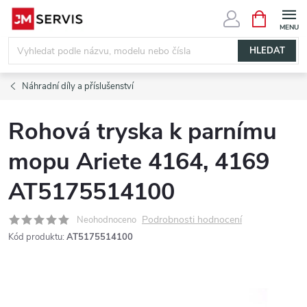
Přejít
NÁKUPNÍ
KOŠÍK
na
obsah
HLEDAT
Náhradní díly a příslušenství
Rohová tryska k parnímu
mopu Ariete 4164, 4169
AT5175514100
Podrobnosti hodnocení
Neohodnoceno
Kód produktu:
AT5175514100