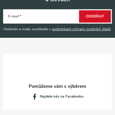
Z
á
E-mail
ODEBÍRAT
p
Vložením e-mailu souhlasíte s
podmínkami ochrany osobních údajů
a
t
í
Najdete nás na Facebooku