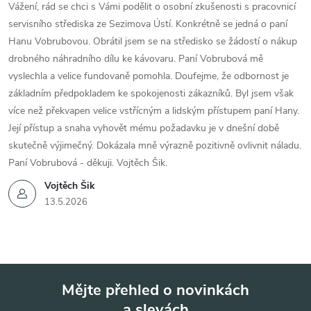
Vážení, rád se chci s Vámi podělit o osobní zkušenosti s pracovnicí
servisního střediska ze Sezimova Ústí. Konkrétně se jedná o paní
Hanu Vobrubovou. Obrátil jsem se na středisko se žádostí o nákup
drobného náhradního dílu ke kávovaru. Paní Vobrubová mě
vyslechla a velice fundovaně pomohla. Doufejme, že odbornost je
základním předpokladem ke spokojenosti zákazníků. Byl jsem však
více než překvapen velice vstřícným a lidským přístupem paní Hany.
Její přístup a snaha vyhovět mému požadavku je v dnešní době
skutečně výjimečný. Dokázala mně výrazně pozitivně ovlivnit náladu.
Paní Vobrubová - děkuji. Vojtěch Šik.
Vojtěch Šik
13.5.2026
Mějte přehled o novinkách
a slevách