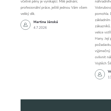
včetně pěny je vynikající. Milé jednání,
náhradního
profesionální práce, ještě jednou Vám všem
Vobrubová
veliký dík.
pomohla. 
základním
Martina Jánská
zákazníků.
4.7.2026
velice vst
Hany. Její
požadavku
výjimečný.
ovlivnit n
Vojtěch Ši
Vo
1