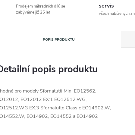
servis
Prodejem náhradních dílů se
zabýváme již 25 let
všech nabízených z
POPIS PRODUKTU
Detailní popis produktu
hodné pro modely Sfornatutti Mini EO12562,
O12012, EO12012 EX:1 EO12512.WG,
O12512.WG EX:3 Sfornatutto Classic EO14902.W,
O14552.W, EO14902, EO14552 a EO14902