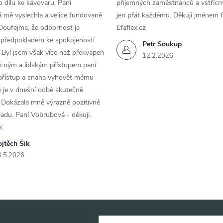
 dílu ke kávovaru. Paní
příjemných zaměstnanců a vstřícn
 mě vyslechla a velice fundovaně
jen přát každému. Děkuji jménem f
Doufejme, že odbornost je
Efaflex.cz
 předpokladem ke spokojenosti
Petr Soukup
 Byl jsem však více než překvapen
12.2.2026
řícným a lidským přístupem paní
 přístup a snaha vyhovět mému
 je v dnešní době skutečně
 Dokázala mně výrazně pozitivně
áladu. Paní Vobrubová - děkuji.
k.
jtěch Šik
3.5.2026