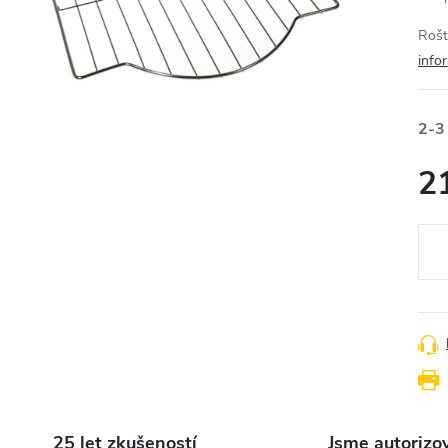
Rošt
info
2-3
2
Měr
cena
25 let zkušeností
Jsme autorizo