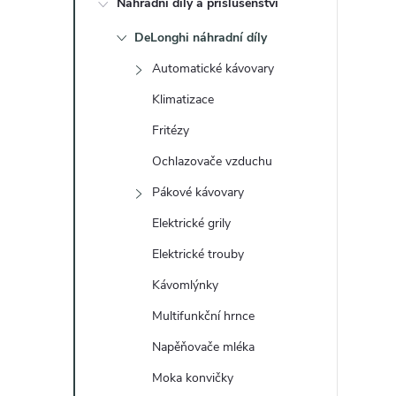
Náhradní díly a příslušenství
t
DeLonghi náhradní díly
r
Automatické kávovary
a
Klimatizace
Fritézy
n
Ochlazovače vzduchu
n
Pákové kávovary
Elektrické grily
í
Elektrické trouby
p
Kávomlýnky
a
Multifunkční hrnce
Napěňovače mléka
n
Moka konvičky