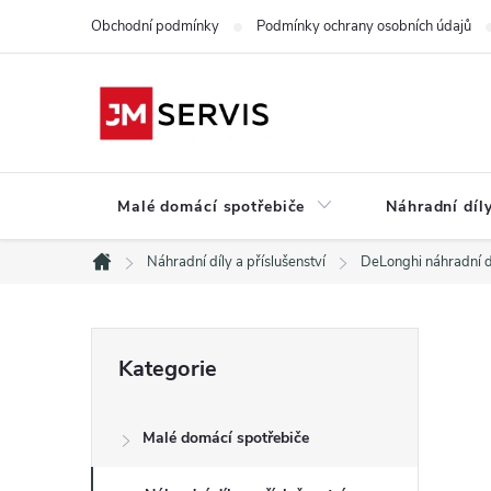
Přejít
Obchodní podmínky
Podmínky ochrany osobních údajů
na
obsah
Malé domácí spotřebiče
Náhradní díly
Náhradní díly a příslušenství
DeLonghi náhradní d
Domů
P
Přeskočit
Kategorie
kategorie
o
Malé domácí spotřebiče
s