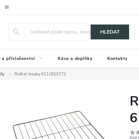
Blog
HLEDAT
 a příslušenství
Káva a doplňky
Kontakty
íly
Rošt el. trouby 6111810771
R
6
Kód 