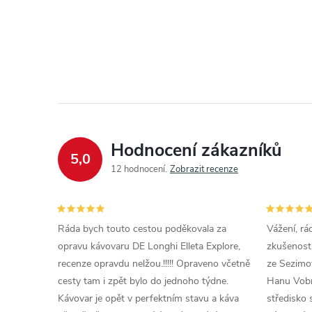
Hodnocení zákazníků
5,0
12 hodnocení
Zobrazit recenze
Ráda bych touto cestou poděkovala za
Vážení, rá
opravu kávovaru DE Longhi Elleta Explore,
zkušenosti
recenze opravdu nelžou.!!!!! Opraveno včetně
ze Sezimov
cesty tam i zpět bylo do jednoho týdne.
Hanu Vobr
Kávovar je opět v perfektním stavu a káva
středisko 