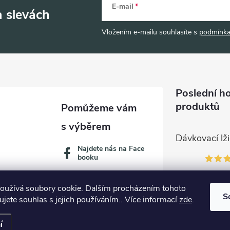
E-mail
a slevách
Vložením e-mailu souhlasíte s
podmínka
Poslední h
produktů
Najdete nás na Face
booku
oužívá soubory cookie. Dalším procházením tohoto
S
jete souhlas s jejich používáním.. Více informací
zde
.
í