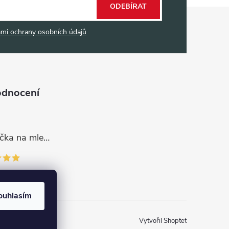
ODEBÍRAT
mi ochrany osobních údajů
odnocení
Dávkovací lžička na mletou kávu 53132C8134
ouhlasím
Vytvořil Shoptet