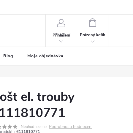
NÁKUPNÍ
KOŠÍK
Prázdný košík
Přihlášení
Blog
Moje objednávka
ošt el. trouby
111810771
Podrobnosti hodnocení
Neohodnoceno
produktu:
6111810771