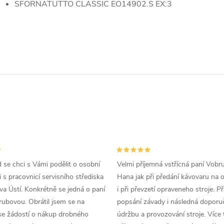
SFORNATUTTO CLASSIC EO14902.S EX:3
d se chci s Vámi podělit o osobní
Velmi příjemná vstřícná paní Vobr
 s pracovnicí servisního střediska
Hana jak při předání kávovaru na 
a Ústí. Konkrétně se jedná o paní
i při převzetí opraveneho stroje. P
ubovou. Obrátil jsem se na
popsání závady i následná doporu
se žádostí o nákup drobného
údržbu a provozování stroje. Více 