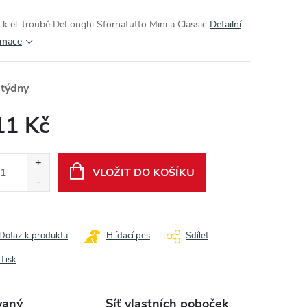
 k el. troubě DeLonghi Sfornatutto Mini a Classic
Detailní
rmace
 týdny
11 Kč
ná
:
VLOŽIT DO KOŠÍKU
Dotaz k produktu
Hlídací pes
Sdílet
Tisk
vaný
Síť vlastních poboček