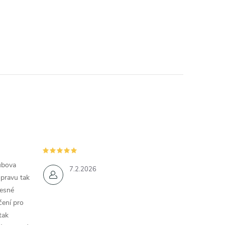
ubova
7.2.2026
opravu tak
řesné
čení pro
tak