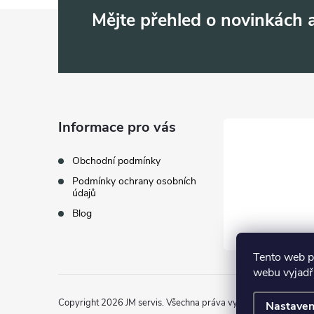
Z
Mějte přehled o novinkách
á
p
a
Informace pro vás
t
Obchodní podmínky
Podmínky ochrany osobních
í
údajů
Blog
Tento web p
webu vyjadřu
Copyright 2026
JM servis
. Všechna práva vyhrazena.
Nastaven