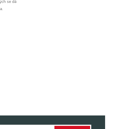
ých se dá
a.