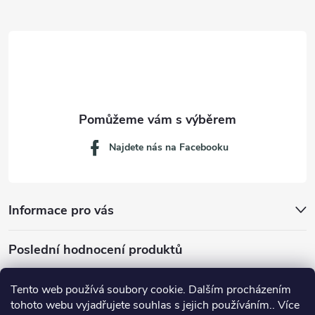
t
í
Najdete nás na Facebooku
Informace pro vás
Poslední hodnocení produktů
Tento web používá soubory cookie. Dalším procházením
tohoto webu vyjadřujete souhlas s jejich používáním.. Více
Dávkovací lžička na mletou kávu 53132C8134