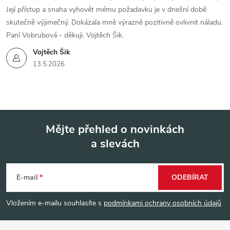
Její přístup a snaha vyhovět mému požadavku je v dnešní době
skutečně výjimečný. Dokázala mně výrazně pozitivně ovlivnit náladu.
Paní Vobrubová - děkuji. Vojtěch Šik.
Vojtěch Šik
13.5.2026
Mějte přehled o novinkách
a slevách
Z
á
E-mail
ODEBÍRAT
p
Vložením e-mailu souhlasíte s
podmínkami ochrany osobních údajů
a