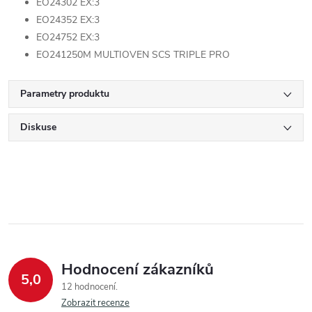
EO24302 EX:3
EO24352 EX:3
EO24752 EX:3
EO241250M MULTIOVEN SCS TRIPLE PRO
Parametry produktu
Diskuse
Hodnocení zákazníků
5,0
12 hodnocení
Zobrazit recenze