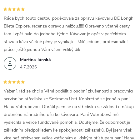
Ráda bych touto cestou poděkovala za opravu kávovaru DE Longhi
Elleta Explore, recenze opravdu nelžou.!!!!! Opraveno včetně cesty
tam i zpět bylo do jednoho týdne. Kávovar je opět v perfektním
stavu a káva včetně pěny je vynikající. Milé jednání, profesionální
práce, ještě jednou Vám všem veliký dík.
Martina Jánská
4.7.2026
Vážení, rád se chci s Vámi podělit o osobní zkušenosti s pracovnicí
servisního střediska ze Sezimova Ústí. Konkrétně se jedná o paní
Hanu Vobrubovou. Obrátil jsem se na středisko se žádostí o nákup
drobného náhradního dílu ke kávovaru. Paní Vobrubová mě
vyslechla a velice fundovaně pomohla. Doufejme, že odbornost je
základním předpokladem ke spokojenosti zákazníků. Byl jsem však
více než překvapen velice vstřícným a lidským přístupem paní Hany.