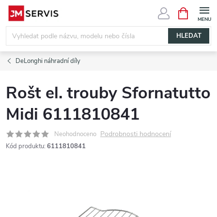
Přejít
NÁKUPNÍ
KOŠÍK
na
obsah
HLEDAT
DeLonghi náhradní díly
Rošt el. trouby Sfornatutto
Midi 6111810841
Podrobnosti hodnocení
Neohodnoceno
Kód produktu:
6111810841