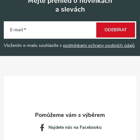
Mějte přehled o novinkách
a slevách
Z
á
E-mail
ODEBÍRAT
p
Vložením e-mailu souhlasíte s
podmínkami ochrany osobních údajů
a
t
í
Najdete nás na Facebooku