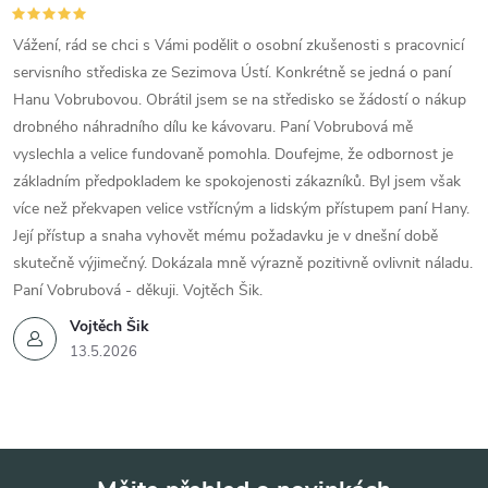
Vážení, rád se chci s Vámi podělit o osobní zkušenosti s pracovnicí
servisního střediska ze Sezimova Ústí. Konkrétně se jedná o paní
Hanu Vobrubovou. Obrátil jsem se na středisko se žádostí o nákup
drobného náhradního dílu ke kávovaru. Paní Vobrubová mě
vyslechla a velice fundovaně pomohla. Doufejme, že odbornost je
základním předpokladem ke spokojenosti zákazníků. Byl jsem však
více než překvapen velice vstřícným a lidským přístupem paní Hany.
Její přístup a snaha vyhovět mému požadavku je v dnešní době
skutečně výjimečný. Dokázala mně výrazně pozitivně ovlivnit náladu.
Paní Vobrubová - děkuji. Vojtěch Šik.
Vojtěch Šik
13.5.2026