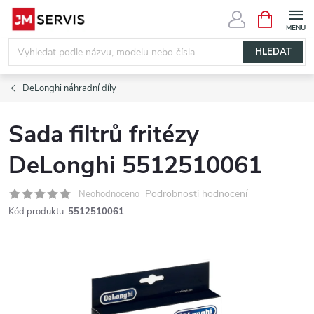
Přejít
NÁKUPNÍ
KOŠÍK
na
obsah
HLEDAT
DeLonghi náhradní díly
Sada filtrů fritézy
DeLonghi 5512510061
Podrobnosti hodnocení
Neohodnoceno
Kód produktu:
5512510061