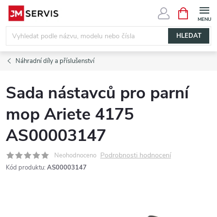
Přejít
NÁKUPNÍ
KOŠÍK
na
obsah
HLEDAT
Náhradní díly a příslušenství
Sada nástavců pro parní
mop Ariete 4175
AS00003147
Podrobnosti hodnocení
Neohodnoceno
Kód produktu:
AS00003147