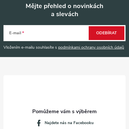
Mějte přehled o novinkách
a slevách
Z
á
E-mail
ODEBÍRAT
p
Vložením e-mailu souhlasíte s
podmínkami ochrany osobních údajů
a
t
í
Najdete nás na Facebooku