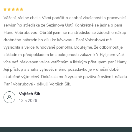
Vážení, rád se chci s Vámi podělit o osobní zkušenosti s pracovnicí
servisního střediska ze Sezimova Ústí. Konkrétně se jedná o paní
Hanu Vobrubovou. Obrátil jsem se na středisko se žádostí o nákup
drobného náhradního dílu ke kávovaru. Paní Vobrubová mě
vyslechla a velice fundovaně pomohla. Doufejme, že odbornost je
základním předpokladem ke spokojenosti zákazníků. Byl jsem však
více než překvapen velice vstřícným a lidským přístupem paní Hany.
Její přístup a snaha vyhovět mému požadavku je v dnešní době
skutečně výjimečný. Dokázala mně výrazně pozitivně ovlivnit náladu.
Paní Vobrubová - děkuji. Vojtěch Šik.
Vojtěch Šik
13.5.2026