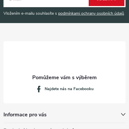
p
Vložením e-mailu souhlasíte s
podmínkami ochrany osobních údajů
a
t
í
Najdete nás na Facebooku
Informace pro vás