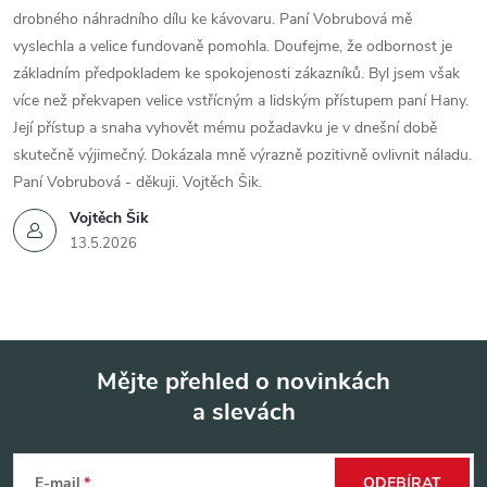
drobného náhradního dílu ke kávovaru. Paní Vobrubová mě
vyslechla a velice fundovaně pomohla. Doufejme, že odbornost je
základním předpokladem ke spokojenosti zákazníků. Byl jsem však
více než překvapen velice vstřícným a lidským přístupem paní Hany.
Její přístup a snaha vyhovět mému požadavku je v dnešní době
skutečně výjimečný. Dokázala mně výrazně pozitivně ovlivnit náladu.
Paní Vobrubová - děkuji. Vojtěch Šik.
Vojtěch Šik
13.5.2026
Mějte přehled o novinkách
a slevách
Z
á
E-mail
ODEBÍRAT