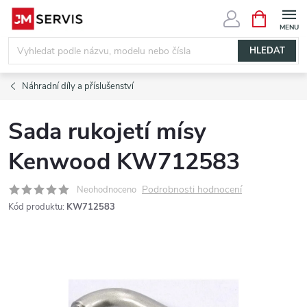
Přejít
NÁKUPNÍ
KOŠÍK
na
obsah
HLEDAT
Náhradní díly a příslušenství
Sada rukojetí mísy
Kenwood KW712583
Podrobnosti hodnocení
Neohodnoceno
Kód produktu:
KW712583