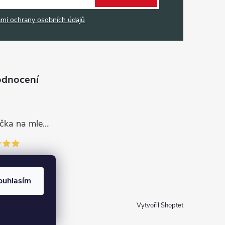
mi ochrany osobních údajů
odnocení
Dávkovací lžička na mletou kávu 53132C8134
ouhlasím
Vytvořil Shoptet