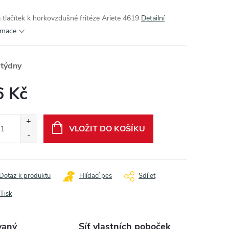
 tlačítek k horkovzdušné fritéze Ariete 4619
Detailní
rmace
 týdny
6 Kč
ná
:
VLOŽIT DO KOŠÍKU
Dotaz k produktu
Hlídací pes
Sdílet
Tisk
vaný
Síť vlastních poboček