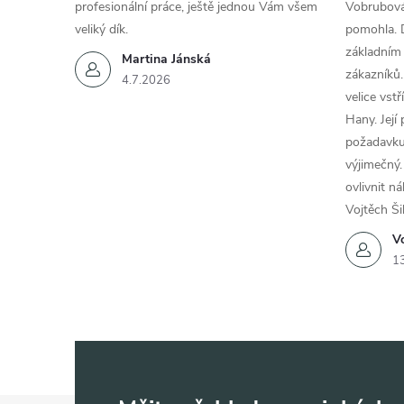
profesionální práce, ještě jednou Vám všem
Vobrubová
veliký dík.
pomohla. 
základním
Martina Jánská
zákazníků.
4.7.2026
velice vst
Hany. Její
požadavku
výjimečný.
ovlivnit n
Vojtěch Ši
Vo
1