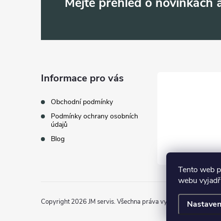
Z
Mějte přehled o novinkách
á
p
a
Informace pro vás
t
Obchodní podmínky
Podmínky ochrany osobních
í
údajů
Blog
Tento web p
webu vyjadřu
Copyright 2026
JM servis
. Všechna práva vyhrazena.
Nastaven