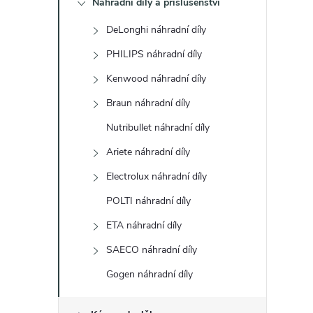
Náhradní díly a příslušenství
t
DeLonghi náhradní díly
r
PHILIPS náhradní díly
a
Kenwood náhradní díly
Braun náhradní díly
n
Nutribullet náhradní díly
n
Ariete náhradní díly
Electrolux náhradní díly
í
POLTI náhradní díly
p
ETA náhradní díly
a
SAECO náhradní díly
Gogen náhradní díly
n