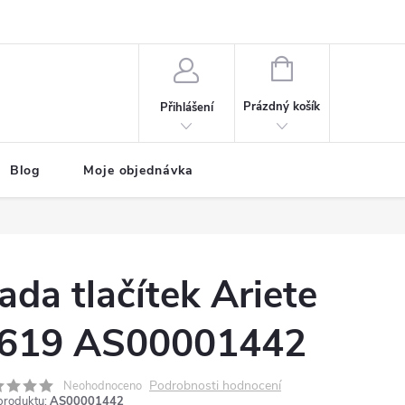
NÁKUPNÍ
KOŠÍK
Prázdný košík
Přihlášení
Blog
Moje objednávka
ada tlačítek Ariete
619 AS00001442
Podrobnosti hodnocení
Neohodnoceno
produktu:
AS00001442