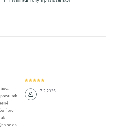
Náhradní díly a příslušenství
ubova
7.2.2026
opravu tak
řesné
čení pro
tak
ých se dá