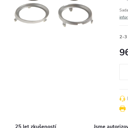
Sada
info
2-3
9
Měr
cena
25 let zkušeností
Jsme autorizo