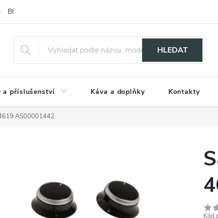
Blog
HLEDAT
 a příslušenství
Káva a doplňky
Kontakty
te 4619 AS00001442
S
4
Kód 