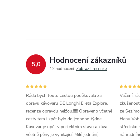
Hodnocení zákazníků
5,0
12 hodnocení
Zobrazit recenze
Ráda bych touto cestou poděkovala za
Vážení, rá
opravu kávovaru DE Longhi Elleta Explore,
zkušenosti
recenze opravdu nelžou.!!!!! Opraveno včetně
ze Sezimov
cesty tam i zpět bylo do jednoho týdne.
Hanu Vobr
Kávovar je opět v perfektním stavu a káva
středisko 
včetně pěny je vynikající. Milé jednání,
náhradního