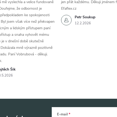
 mě vyslechla a velice fundovaně
jen přát každému. Děkuji jménem f
Doufejme, že odbornost je
Efaflex.cz
 předpokladem ke spokojenosti
Petr Soukup
 Byl jsem však více než překvapen
12.2.2026
řícným a lidským přístupem paní
 přístup a snaha vyhovět mému
 je v dnešní době skutečně
 Dokázala mně výrazně pozitivně
áladu. Paní Vobrubová - děkuji.
k.
jtěch Šik
3.5.2026
E-mail