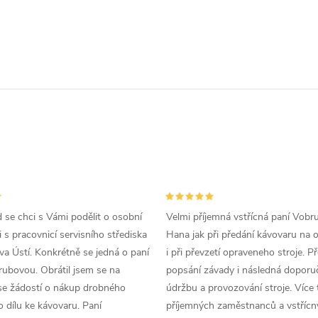
d se chci s Vámi podělit o osobní
Velmi příjemná vstřícná paní Vobr
 s pracovnicí servisního střediska
Hana jak při předání kávovaru na 
a Ústí. Konkrétně se jedná o paní
i při převzetí opraveneho stroje. P
ubovou. Obrátil jsem se na
popsání závady i následná doporu
se žádostí o nákup drobného
údržbu a provozování stroje. Více 
 dílu ke kávovaru. Paní
příjemných zaměstnanců a vstřícn