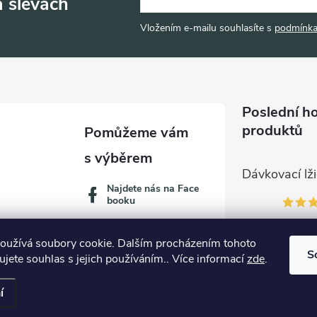
a slevách
Vložením e-mailu souhlasíte s
podmínka
Poslední h
produktů
Najdete nás na Face
booku
oužívá soubory cookie. Dalším procházením tohoto
S
jete souhlas s jejich používáním.. Více informací
zde
.
í