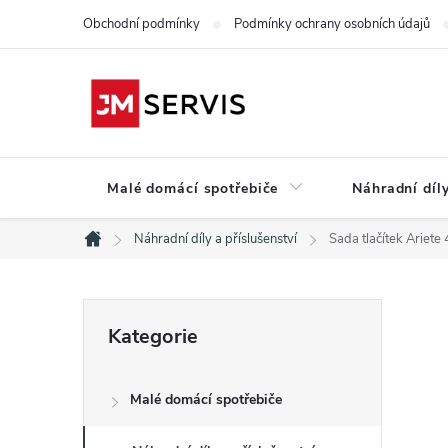
Přejít
Obchodní podmínky
Podmínky ochrany osobních údajů
na
obsah
Malé domácí spotřebiče
Náhradní díly
Náhradní díly a příslušenství
Sada tlačítek Arie
Domů
P
Přeskočit
Kategorie
kategorie
o
Malé domácí spotřebiče
s