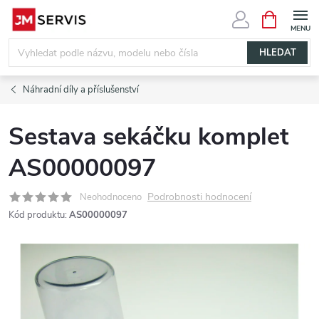
Přejít
NÁKUPNÍ
KOŠÍK
na
obsah
HLEDAT
Náhradní díly a příslušenství
Sestava sekáčku komplet
AS00000097
Podrobnosti hodnocení
Neohodnoceno
Kód produktu:
AS00000097