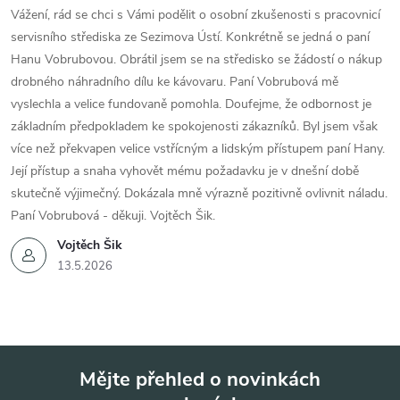
Vážení, rád se chci s Vámi podělit o osobní zkušenosti s pracovnicí
servisního střediska ze Sezimova Ústí. Konkrétně se jedná o paní
Hanu Vobrubovou. Obrátil jsem se na středisko se žádostí o nákup
drobného náhradního dílu ke kávovaru. Paní Vobrubová mě
vyslechla a velice fundovaně pomohla. Doufejme, že odbornost je
základním předpokladem ke spokojenosti zákazníků. Byl jsem však
více než překvapen velice vstřícným a lidským přístupem paní Hany.
Její přístup a snaha vyhovět mému požadavku je v dnešní době
skutečně výjimečný. Dokázala mně výrazně pozitivně ovlivnit náladu.
Paní Vobrubová - děkuji. Vojtěch Šik.
Vojtěch Šik
13.5.2026
Mějte přehled o novinkách