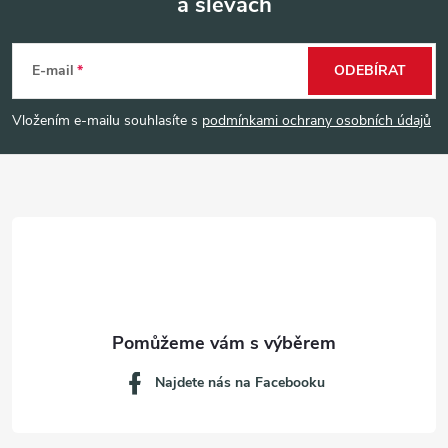
a slevách
Z
á
E-mail
ODEBÍRAT
p
Vložením e-mailu souhlasíte s
podmínkami ochrany osobních údajů
a
t
í
Najdete nás na Facebooku