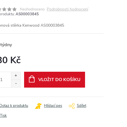
Podrobnosti hodnocení
Neohodnoceno
produktu:
AS00003845
konová stěrka Kenwood AS00003845
 týdny
30 Kč
ná
:
VLOŽIT DO KOŠÍKU
Dotaz k produktu
Hlídací pes
Sdílet
Tisk