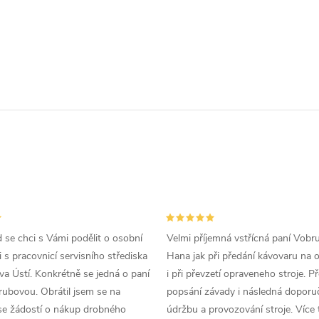
d se chci s Vámi podělit o osobní
Velmi příjemná vstřícná paní Vobr
 s pracovnicí servisního střediska
Hana jak při předání kávovaru na 
a Ústí. Konkrétně se jedná o paní
i při převzetí opraveneho stroje. P
ubovou. Obrátil jsem se na
popsání závady i následná doporu
se žádostí o nákup drobného
údržbu a provozování stroje. Více 