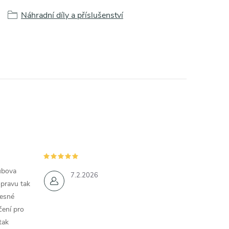
Náhradní díly a příslušenství
ubova
7.2.2026
opravu tak
řesné
čení pro
tak