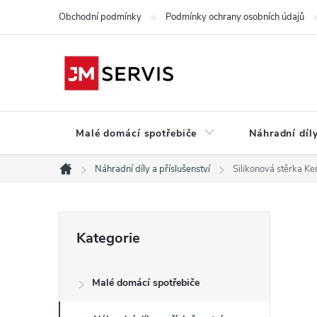
Přejít
Obchodní podmínky
Podmínky ochrany osobních údajů
na
obsah
Malé domácí spotřebiče
Náhradní díly
Náhradní díly a příslušenství
Silikonová stěrka
Domů
P
Přeskočit
Kategorie
kategorie
o
Malé domácí spotřebiče
s