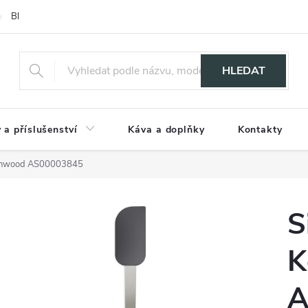
Blog
HLEDAT
 a příslušenství
Káva a doplňky
Kontakty
 Kenwood AS00003845
S
K
A