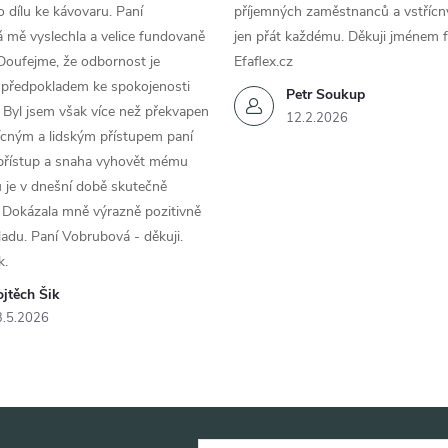
 dílu ke kávovaru. Paní
příjemných zaměstnanců a vstřícn
 mě vyslechla a velice fundovaně
jen přát každému. Děkuji jménem f
Doufejme, že odbornost je
Efaflex.cz
 předpokladem ke spokojenosti
Petr Soukup
 Byl jsem však více než překvapen
12.2.2026
řícným a lidským přístupem paní
 přístup a snaha vyhovět mému
 je v dnešní době skutečně
 Dokázala mně výrazně pozitivně
áladu. Paní Vobrubová - děkuji.
k.
jtěch Šik
3.5.2026