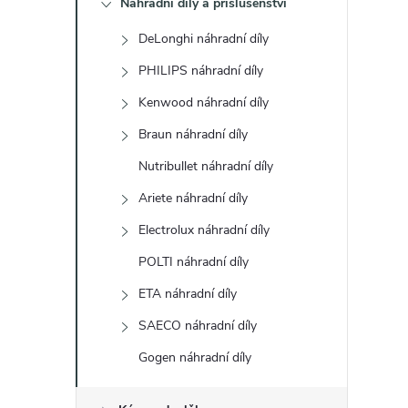
Náhradní díly a příslušenství
t
DeLonghi náhradní díly
r
PHILIPS náhradní díly
a
Kenwood náhradní díly
Braun náhradní díly
n
Nutribullet náhradní díly
n
Ariete náhradní díly
Electrolux náhradní díly
í
POLTI náhradní díly
p
ETA náhradní díly
a
SAECO náhradní díly
Gogen náhradní díly
n