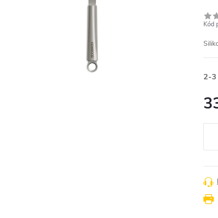
Kód 
Sili
2-3
3
Měr
cena