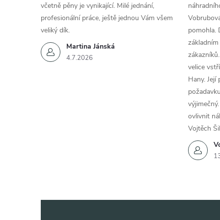
včetně pěny je vynikající. Milé jednání,
náhradního
profesionální práce, ještě jednou Vám všem
Vobrubová
veliký dík.
pomohla. 
základním
Martina Jánská
zákazníků.
4.7.2026
velice vst
Hany. Její
požadavku
výjimečný.
ovlivnit n
Vojtěch Ši
Vo
1