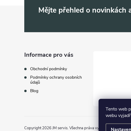
Z
Mějte přehled o novinkách
á
p
a
Informace pro vás
t
Obchodní podmínky
Podmínky ochrany osobních
í
údajů
Blog
Tento web p
webu vyjadřu
Copyright 2026
JM servis
. Všechna práva vyhrazena.
Nastaven