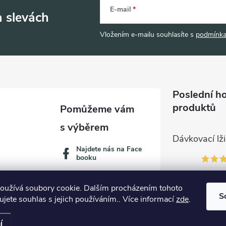
E-mail
a slevách
Vložením e-mailu souhlasíte s
podmínka
Poslední h
produktů
Najdete nás na Face
booku
oužívá soubory cookie. Dalším procházením tohoto
S
jete souhlas s jejich používáním.. Více informací
zde
.
í