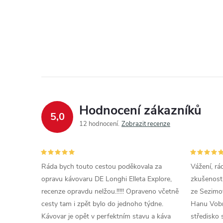
Hodnocení zákazníků
5,0
12 hodnocení
Zobrazit recenze
Ráda bych touto cestou poděkovala za
Vážení, rá
opravu kávovaru DE Longhi Elleta Explore,
zkušenosti
recenze opravdu nelžou.!!!!! Opraveno včetně
ze Sezimov
cesty tam i zpět bylo do jednoho týdne.
Hanu Vobr
Kávovar je opět v perfektním stavu a káva
středisko 