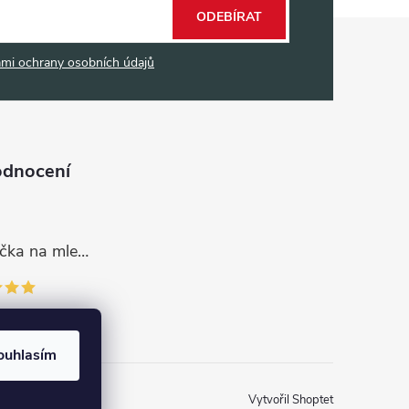
ODEBÍRAT
mi ochrany osobních údajů
odnocení
Dávkovací lžička na mletou kávu 53132C8134
ouhlasím
Vytvořil Shoptet