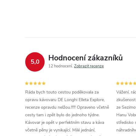
Hodnocení zákazníků
5,0
12 hodnocení
Zobrazit recenze
Ráda bych touto cestou poděkovala za
Vážení, rá
opravu kávovaru DE Longhi Elleta Explore,
zkušenosti
recenze opravdu nelžou.!!!!! Opraveno včetně
ze Sezimov
cesty tam i zpět bylo do jednoho týdne.
Hanu Vobr
Kávovar je opět v perfektním stavu a káva
středisko 
včetně pěny je vynikající. Milé jednání,
náhradního