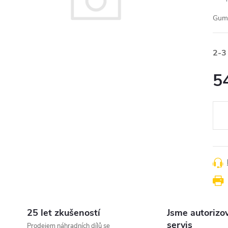
Gum
2-3
5
Měr
cena
25 let zkušeností
Jsme autorizo
servis
Prodejem náhradních dílů se