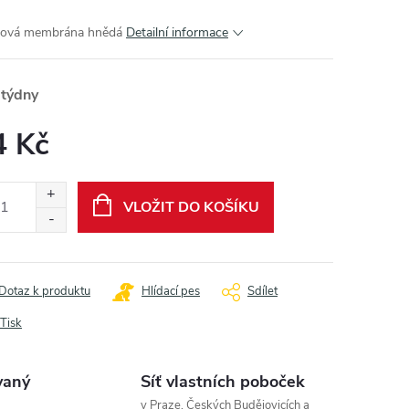
ová membrána hnědá
Detailní informace
 týdny
4 Kč
ná
:
VLOŽIT DO KOŠÍKU
Dotaz k produktu
Hlídací pes
Sdílet
Tisk
vaný
Síť vlastních poboček
v Praze, Českých Budějovicích a