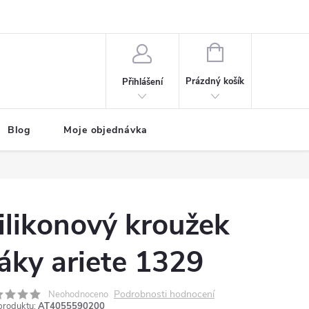
NÁKUPNÍ
KOŠÍK
Prázdný košík
Přihlášení
Blog
Moje objednávka
ilikonový kroužek
áky ariete 1329
Podrobnosti hodnocení
Neohodnoceno
produktu:
AT4055590200