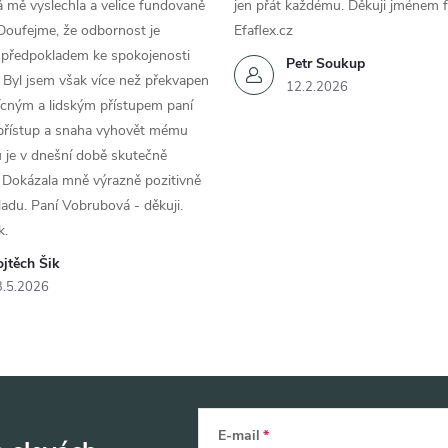
 mě vyslechla a velice fundovaně
jen přát každému. Děkuji jménem f
Doufejme, že odbornost je
Efaflex.cz
 předpokladem ke spokojenosti
Petr Soukup
 Byl jsem však více než překvapen
12.2.2026
řícným a lidským přístupem paní
 přístup a snaha vyhovět mému
 je v dnešní době skutečně
 Dokázala mně výrazně pozitivně
áladu. Paní Vobrubová - děkuji.
k.
jtěch Šik
3.5.2026
E-mail