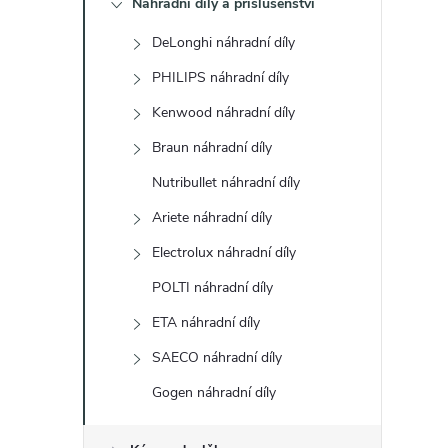
Náhradní díly a příslušenství
t
DeLonghi náhradní díly
r
PHILIPS náhradní díly
a
Kenwood náhradní díly
Braun náhradní díly
n
Nutribullet náhradní díly
n
Ariete náhradní díly
Electrolux náhradní díly
í
POLTI náhradní díly
p
ETA náhradní díly
a
SAECO náhradní díly
Gogen náhradní díly
n