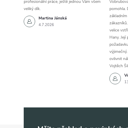
profesionální práce, ještě jednou Vám všem
Vobrubová
veliký dík.
pomohla. 
základním
Martina Jánská
zákazníků.
4.7.2026
velice vst
Hany. Její
požadavku
výjimečný.
ovlivnit n
Vojtěch Ši
Vo
1