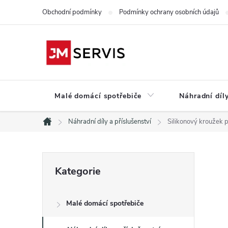
Přejít
Obchodní podmínky
Podmínky ochrany osobních údajů
na
obsah
Malé domácí spotřebiče
Náhradní díly
Náhradní díly a příslušenství
Silikonový kroužek 
Domů
P
Přeskočit
Kategorie
kategorie
o
Malé domácí spotřebiče
s