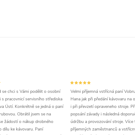
d se chci s Vámi podělit o osobní
Velmi příjemná vstřícná paní Vobr
 s pracovnicí servisního střediska
Hana jak při předání kávovaru na 
a Ústí. Konkrétně se jedná o paní
i při převzetí opraveneho stroje. P
ubovou. Obrátil jsem se na
popsání závady i následná doporu
se žádostí o nákup drobného
údržbu a provozování stroje. Více 
 dílu ke kávovaru. Paní
příjemných zaměstnanců a vstřícn