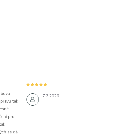
ubova
7.2.2026
opravu tak
řesné
čení pro
tak
ých se dá