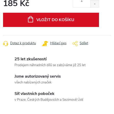
185 Kč
Měrná
cena:
VLOŽIT DO KOŠÍKU
Dotaz k produktu
Hlídací pes
Sdílet
25 let zkušeností
Prodejem náhradních dílů se zabýváme již 25 let
Jsme autorizovaný servis
všech nabízených značek
Síť vlastních poboček
v Praze, Českých Budějovicích a Sezimově Ústí