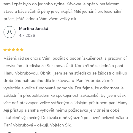
tam i zpět bylo do jednoho týdne. Kávovar je opět v perfektním
stavu a káva včetně pěny je vynikající. Milé jednání, profesionální
práce, ještě jednou Vám všem veliký dík.
Martina Jánská
4.7.2026
Vážení, rád se chci s Vámi podělit o osobní zkušenosti s pracovnicí
servisního střediska ze Sezimova Ústí. Konkrétně se jedná o paní
Hanu Vobrubovou. Obrátil jsem se na středisko se žádostí o nákup
drobného náhradního dílu ke kávovaru. Paní Vobrubová mě
vyslechla a velice fundovaně pomohla. Doufejme, že odbornost je
základním předpokladem ke spokojenosti zákazníků. Byl jsem však
více než překvapen velice vstřícným a lidským přístupem paní Hany.
Její přístup a snaha vyhovět mému požadavku je v dnešní době
skutečně výjimečný. Dokázala mně výrazně pozitivně ovlivnit náladu.
Paní Vobrubová - děkuji. Vojtěch Šik.