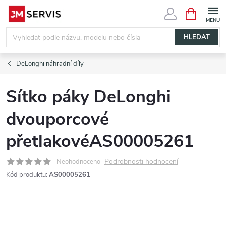
Přejít
NÁKUPNÍ
KOŠÍK
na
obsah
HLEDAT
DeLonghi náhradní díly
Sítko páky DeLonghi
dvouporcové
přetlakovéAS00005261
Podrobnosti hodnocení
Neohodnoceno
Kód produktu:
AS00005261