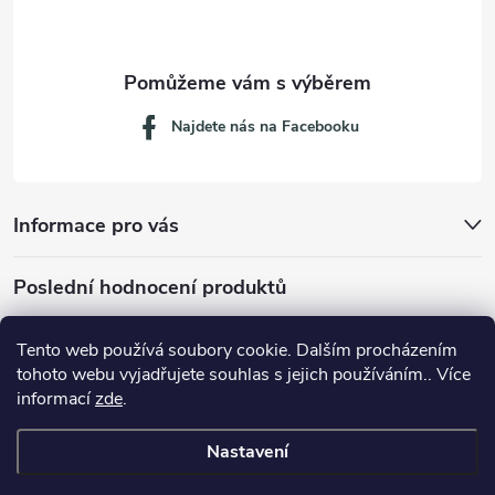
í
Najdete nás na Facebooku
Informace pro vás
Poslední hodnocení produktů
Tento web používá soubory cookie. Dalším procházením
tohoto webu vyjadřujete souhlas s jejich používáním.. Více
Dávkovací lžička na mletou kávu 53132C8134
informací
zde
.
Nastavení