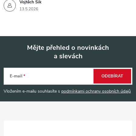
Vojtěch Šik
13.5.2026
Mějte přehled o novinkách
a slevách
Z
á
E-mail
ODEBÍRAT
p
Vložením e-mailu souhlasíte s
podmínkami ochrany osobních údajů
a
t