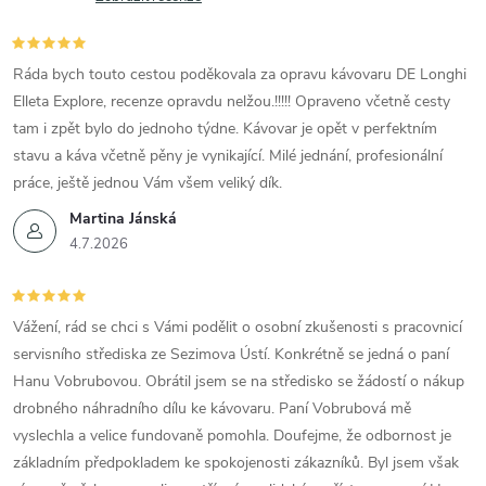
Ráda bych touto cestou poděkovala za opravu kávovaru DE Longhi
Elleta Explore, recenze opravdu nelžou.!!!!! Opraveno včetně cesty
tam i zpět bylo do jednoho týdne. Kávovar je opět v perfektním
stavu a káva včetně pěny je vynikající. Milé jednání, profesionální
práce, ještě jednou Vám všem veliký dík.
Martina Jánská
4.7.2026
Vážení, rád se chci s Vámi podělit o osobní zkušenosti s pracovnicí
servisního střediska ze Sezimova Ústí. Konkrétně se jedná o paní
Hanu Vobrubovou. Obrátil jsem se na středisko se žádostí o nákup
drobného náhradního dílu ke kávovaru. Paní Vobrubová mě
vyslechla a velice fundovaně pomohla. Doufejme, že odbornost je
základním předpokladem ke spokojenosti zákazníků. Byl jsem však