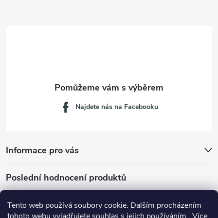
a
t
í
Najdete nás na Facebooku
Informace pro vás
Poslední hodnocení produktů
Tento web používá soubory cookie. Dalším procházením
tohoto webu vyjadřujete souhlas s jejich používáním.. Více