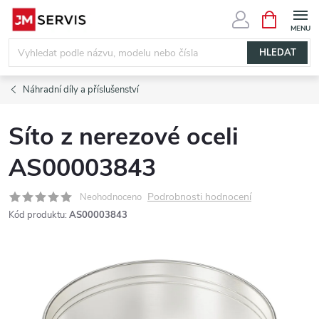
Přejít
NÁKUPNÍ
KOŠÍK
na
obsah
HLEDAT
Náhradní díly a příslušenství
Síto z nerezové oceli
AS00003843
Podrobnosti hodnocení
Neohodnoceno
Kód produktu:
AS00003843