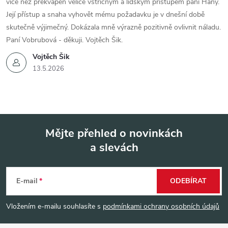
více než překvapen velice vstřícným a lidským přístupem paní Hany.
Její přístup a snaha vyhovět mému požadavku je v dnešní době
skutečně výjimečný. Dokázala mně výrazně pozitivně ovlivnit náladu.
Paní Vobrubová - děkuji. Vojtěch Šik.
Vojtěch Šik
13.5.2026
Mějte přehled o novinkách
a slevách
Z
á
E-mail
ODEBÍRAT
p
Vložením e-mailu souhlasíte s
podmínkami ochrany osobních údajů