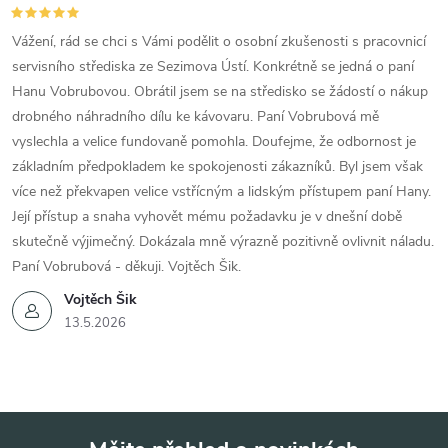
Vážení, rád se chci s Vámi podělit o osobní zkušenosti s pracovnicí
servisního střediska ze Sezimova Ústí. Konkrétně se jedná o paní
Hanu Vobrubovou. Obrátil jsem se na středisko se žádostí o nákup
drobného náhradního dílu ke kávovaru. Paní Vobrubová mě
vyslechla a velice fundovaně pomohla. Doufejme, že odbornost je
základním předpokladem ke spokojenosti zákazníků. Byl jsem však
více než překvapen velice vstřícným a lidským přístupem paní Hany.
Její přístup a snaha vyhovět mému požadavku je v dnešní době
skutečně výjimečný. Dokázala mně výrazně pozitivně ovlivnit náladu.
Paní Vobrubová - děkuji. Vojtěch Šik.
Vojtěch Šik
13.5.2026