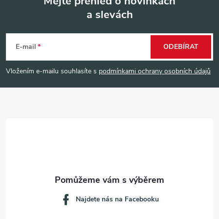
Mějte přehled o novinkách
a slevách
Z
á
E-mail
ODEBÍRAT
p
Vložením e-mailu souhlasíte s
podmínkami ochrany osobních údajů
a
t
í
Najdete nás na Facebooku