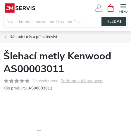
Přejít
NÁKUPNÍ
KOŠÍK
na
obsah
HLEDAT
Náhradní díly a příslušenství
Šlehací metly Kenwood
AS00003011
Podrobnosti hodnocení
Neohodnoceno
Kód produktu:
AS00003011