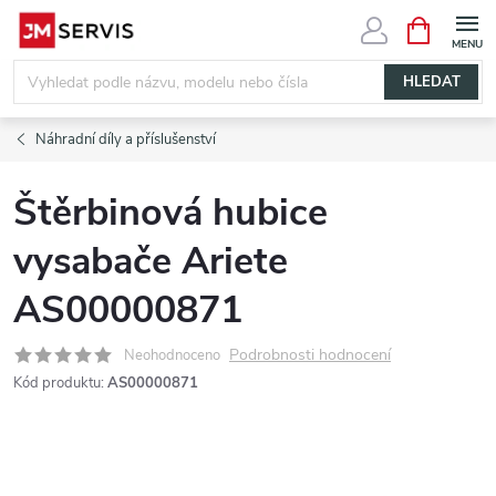
Přejít
NÁKUPNÍ
KOŠÍK
na
obsah
HLEDAT
Náhradní díly a příslušenství
Štěrbinová hubice
vysabače Ariete
AS00000871
Podrobnosti hodnocení
Neohodnoceno
Kód produktu:
AS00000871