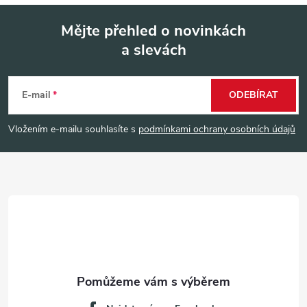
Mějte přehled o novinkách
a slevách
Z
á
E-mail
ODEBÍRAT
p
Vložením e-mailu souhlasíte s
podmínkami ochrany osobních údajů
a
t
í