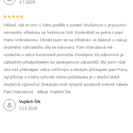
4.7.2026
Vážení, rád se chci s Vámi podělit o osobní zkušenosti s pracovnicí
servisního střediska ze Sezimova Ústí. Konkrétně se jedná o paní
Hanu Vobrubovou. Obrátil jsem se na středisko se žádostí o nákup
drobného náhradního dílu ke kávovaru. Paní Vobrubová mě
vyslechla a velice fundovaně pomohla. Doufejme, že odbornost je
základním předpokladem ke spokojenosti zákazníků. Byl jsem však
více než překvapen velice vstřícným a lidským přístupem paní Hany.
Její přístup a snaha vyhovět mému požadavku je v dnešní době
skutečně výjimečný. Dokázala mně výrazně pozitivně ovlivnit náladu.
Paní Vobrubová - děkuji. Vojtěch Šik.
Vojtěch Šik
13.5.2026