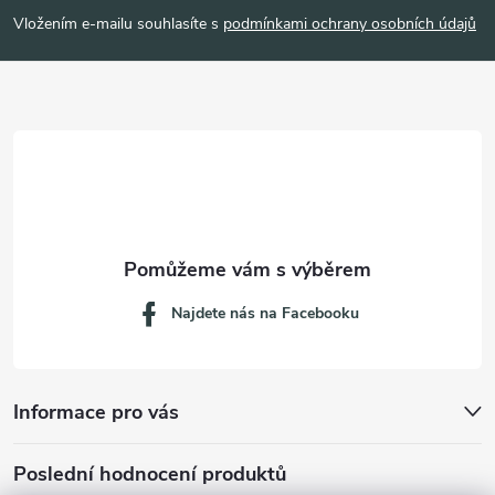
p
Vložením e-mailu souhlasíte s
podmínkami ochrany osobních údajů
a
t
í
Najdete nás na Facebooku
Informace pro vás
Poslední hodnocení produktů