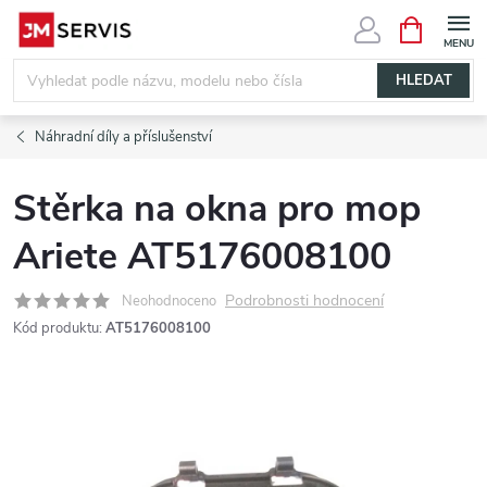
Přejít
NÁKUPNÍ
KOŠÍK
na
obsah
HLEDAT
Náhradní díly a příslušenství
Stěrka na okna pro mop
Ariete AT5176008100
Podrobnosti hodnocení
Neohodnoceno
Kód produktu:
AT5176008100