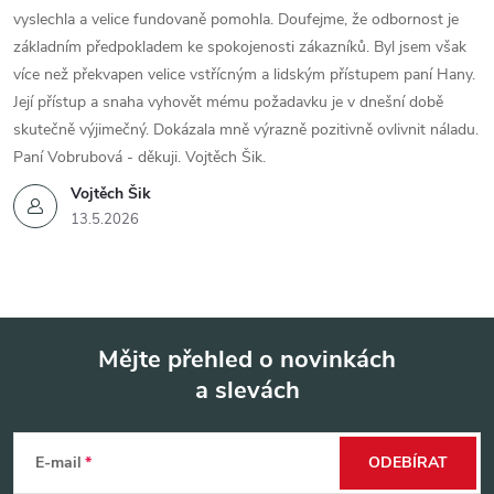
vyslechla a velice fundovaně pomohla. Doufejme, že odbornost je
základním předpokladem ke spokojenosti zákazníků. Byl jsem však
více než překvapen velice vstřícným a lidským přístupem paní Hany.
Její přístup a snaha vyhovět mému požadavku je v dnešní době
skutečně výjimečný. Dokázala mně výrazně pozitivně ovlivnit náladu.
Paní Vobrubová - děkuji. Vojtěch Šik.
Vojtěch Šik
13.5.2026
Mějte přehled o novinkách
a slevách
Z
á
E-mail
ODEBÍRAT