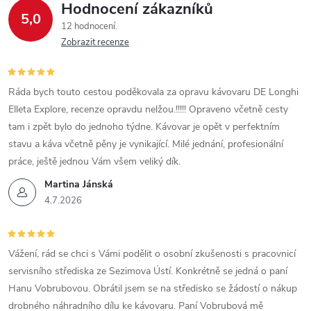
Hodnocení zákazníků
5,0
12 hodnocení
Zobrazit recenze
Ráda bych touto cestou poděkovala za opravu kávovaru DE Longhi
Elleta Explore, recenze opravdu nelžou.!!!!! Opraveno včetně cesty
tam i zpět bylo do jednoho týdne. Kávovar je opět v perfektním
stavu a káva včetně pěny je vynikající. Milé jednání, profesionální
práce, ještě jednou Vám všem veliký dík.
Martina Jánská
4.7.2026
Vážení, rád se chci s Vámi podělit o osobní zkušenosti s pracovnicí
servisního střediska ze Sezimova Ústí. Konkrétně se jedná o paní
Hanu Vobrubovou. Obrátil jsem se na středisko se žádostí o nákup
drobného náhradního dílu ke kávovaru. Paní Vobrubová mě