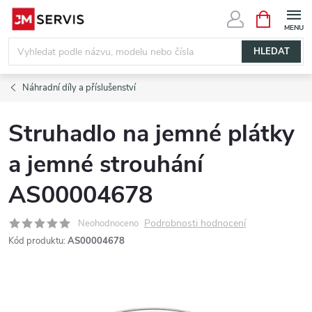
Přejít
NÁKUPNÍ
KOŠÍK
na
obsah
HLEDAT
Náhradní díly a příslušenství
Struhadlo na jemné plátky
a jemné strouhání
AS00004678
Podrobnosti hodnocení
Neohodnoceno
Kód produktu:
AS00004678