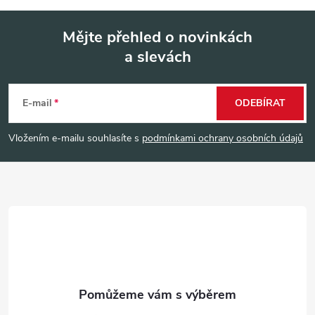
Mějte přehled o novinkách
a slevách
Z
á
E-mail
ODEBÍRAT
p
Vložením e-mailu souhlasíte s
podmínkami ochrany osobních údajů
a
t
í