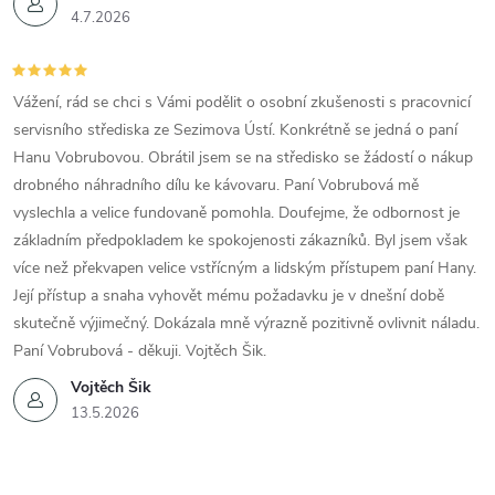
4.7.2026
Vážení, rád se chci s Vámi podělit o osobní zkušenosti s pracovnicí
servisního střediska ze Sezimova Ústí. Konkrétně se jedná o paní
Hanu Vobrubovou. Obrátil jsem se na středisko se žádostí o nákup
drobného náhradního dílu ke kávovaru. Paní Vobrubová mě
vyslechla a velice fundovaně pomohla. Doufejme, že odbornost je
základním předpokladem ke spokojenosti zákazníků. Byl jsem však
více než překvapen velice vstřícným a lidským přístupem paní Hany.
Její přístup a snaha vyhovět mému požadavku je v dnešní době
skutečně výjimečný. Dokázala mně výrazně pozitivně ovlivnit náladu.
Paní Vobrubová - děkuji. Vojtěch Šik.
Vojtěch Šik
13.5.2026