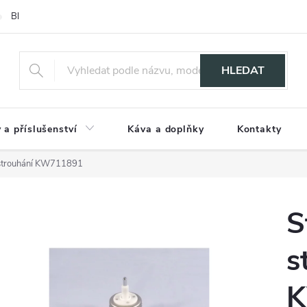
Blog
HLEDAT
 a příslušenství
Káva a doplňky
Kontakty
 strouhání KW711891
S
s
K