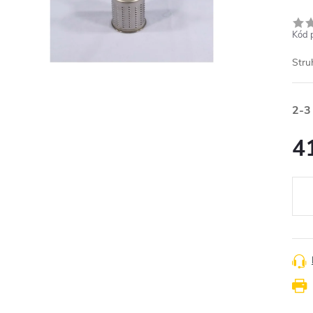
Kód 
Stru
2-3
4
Měr
cena