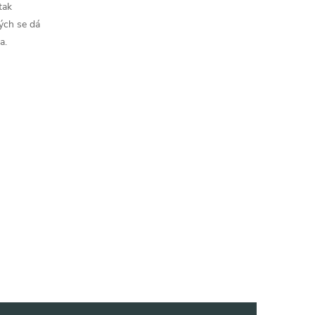
tak
ých se dá
a.