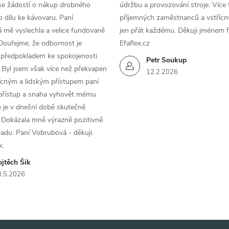
se žádostí o nákup drobného
údržbu a provozování stroje. Více 
 dílu ke kávovaru. Paní
příjemných zaměstnanců a vstřícn
 mě vyslechla a velice fundovaně
jen přát každému. Děkuji jménem f
Doufejme, že odbornost je
Efaflex.cz
 předpokladem ke spokojenosti
Petr Soukup
 Byl jsem však více než překvapen
12.2.2026
řícným a lidským přístupem paní
 přístup a snaha vyhovět mému
 je v dnešní době skutečně
 Dokázala mně výrazně pozitivně
áladu. Paní Vobrubová - děkuji.
k.
jtěch Šik
3.5.2026