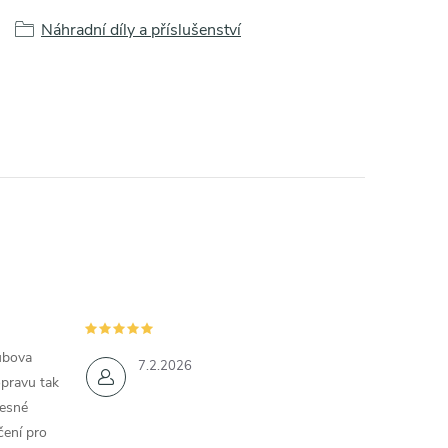
Náhradní díly a příslušenství
ubova
7.2.2026
opravu tak
řesné
čení pro