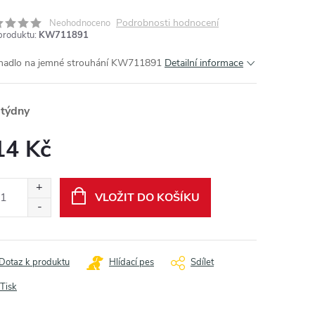
Podrobnosti hodnocení
Neohodnoceno
produktu:
KW711891
hadlo na jemné strouhání KW711891
Detailní informace
 týdny
14 Kč
ná
:
VLOŽIT DO KOŠÍKU
Dotaz k produktu
Hlídací pes
Sdílet
Tisk