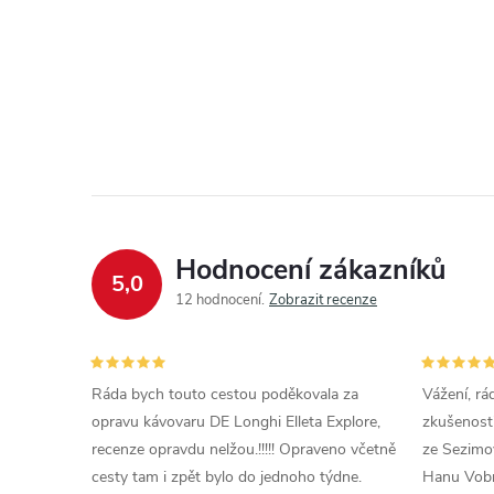
Hodnocení zákazníků
5,0
12 hodnocení
Zobrazit recenze
Ráda bych touto cestou poděkovala za
Vážení, rá
opravu kávovaru DE Longhi Elleta Explore,
zkušenosti
recenze opravdu nelžou.!!!!! Opraveno včetně
ze Sezimov
cesty tam i zpět bylo do jednoho týdne.
Hanu Vobr