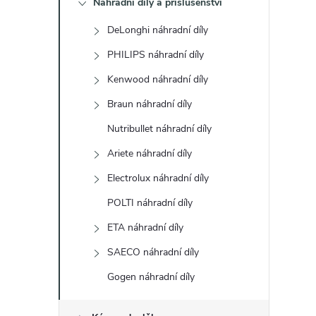
Náhradní díly a příslušenství
t
DeLonghi náhradní díly
r
PHILIPS náhradní díly
a
Kenwood náhradní díly
Braun náhradní díly
n
Nutribullet náhradní díly
n
Ariete náhradní díly
Electrolux náhradní díly
í
POLTI náhradní díly
p
ETA náhradní díly
a
SAECO náhradní díly
Gogen náhradní díly
n