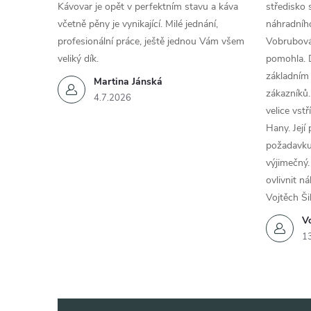
Kávovar je opět v perfektním stavu a káva
středisko 
včetně pěny je vynikající. Milé jednání,
náhradního
profesionální práce, ještě jednou Vám všem
Vobrubová
veliký dík.
pomohla. 
základním
Martina Jánská
zákazníků.
4.7.2026
velice vst
Hany. Její
požadavku
výjimečný.
ovlivnit n
Vojtěch Ši
Vo
1