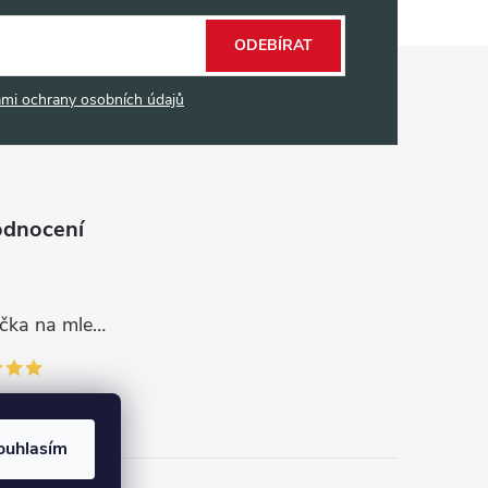
ODEBÍRAT
mi ochrany osobních údajů
odnocení
Dávkovací lžička na mletou kávu 53132C8134
ouhlasím