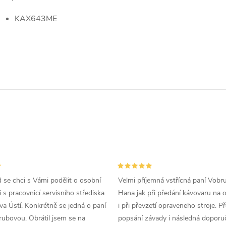
KAX643ME
d se chci s Vámi podělit o osobní
Velmi příjemná vstřícná paní Vobr
 s pracovnicí servisního střediska
Hana jak při předání kávovaru na 
a Ústí. Konkrétně se jedná o paní
i při převzetí opraveneho stroje. P
ubovou. Obrátil jsem se na
popsání závady i následná doporu