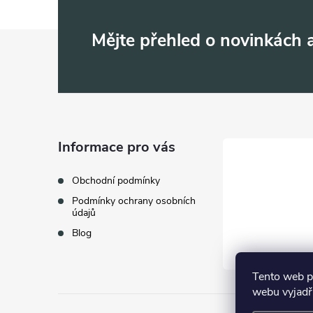
Z
Mějte přehled o novinkách
á
p
a
Informace pro vás
t
Obchodní podmínky
Podmínky ochrany osobních
í
údajů
Blog
Tento web p
webu vyjadřu