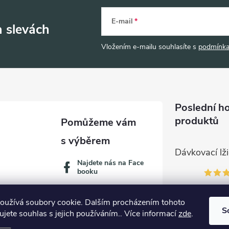
E-mail
a slevách
Vložením e-mailu souhlasíte s
podmínka
Poslední h
produktů
Najdete nás na Face
booku
oužívá soubory cookie. Dalším procházením tohoto
S
jete souhlas s jejich používáním.. Více informací
zde
.