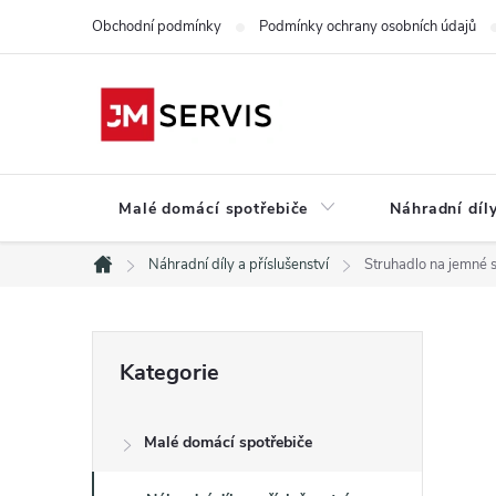
Přejít
Obchodní podmínky
Podmínky ochrany osobních údajů
na
obsah
Malé domácí spotřebiče
Náhradní díly
Náhradní díly a příslušenství
Struhadlo na jemné
Domů
P
Přeskočit
Kategorie
kategorie
o
Malé domácí spotřebiče
s