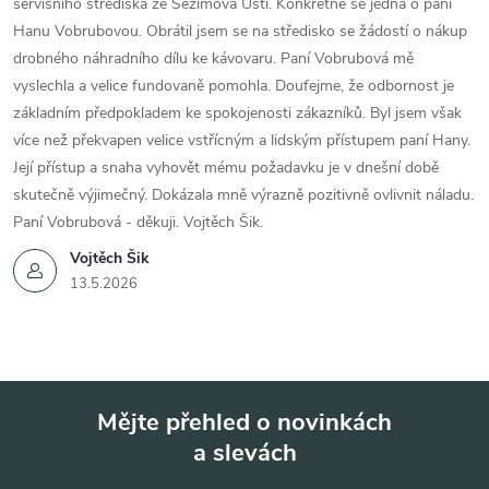
servisního střediska ze Sezimova Ústí. Konkrétně se jedná o paní
Hanu Vobrubovou. Obrátil jsem se na středisko se žádostí o nákup
drobného náhradního dílu ke kávovaru. Paní Vobrubová mě
vyslechla a velice fundovaně pomohla. Doufejme, že odbornost je
základním předpokladem ke spokojenosti zákazníků. Byl jsem však
více než překvapen velice vstřícným a lidským přístupem paní Hany.
Její přístup a snaha vyhovět mému požadavku je v dnešní době
skutečně výjimečný. Dokázala mně výrazně pozitivně ovlivnit náladu.
Paní Vobrubová - děkuji. Vojtěch Šik.
Vojtěch Šik
13.5.2026
Mějte přehled o novinkách
a slevách
Z