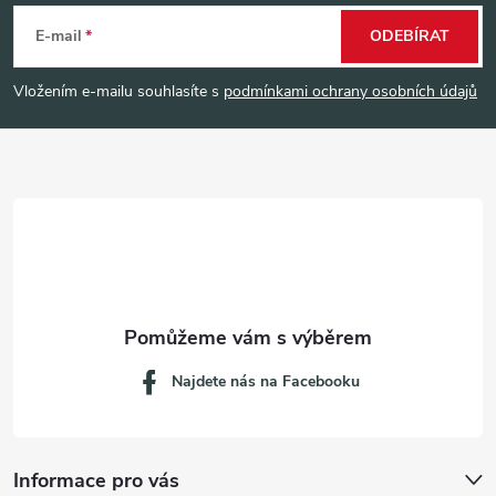
á
E-mail
ODEBÍRAT
p
Vložením e-mailu souhlasíte s
podmínkami ochrany osobních údajů
a
t
í
Najdete nás na Facebooku
Informace pro vás