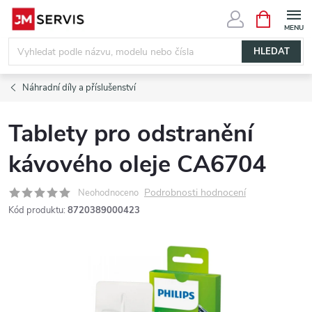
Přejít
NÁKUPNÍ
KOŠÍK
na
obsah
HLEDAT
Náhradní díly a příslušenství
Tablety pro odstranění
kávového oleje CA6704
Podrobnosti hodnocení
Neohodnoceno
Kód produktu:
8720389000423