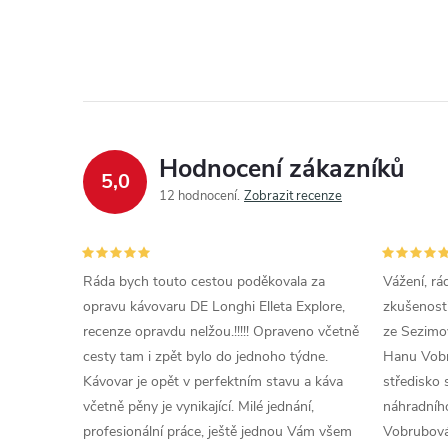
Hodnocení zákazníků
5,0
12 hodnocení
Zobrazit recenze
Ráda bych touto cestou poděkovala za
Vážení, rá
opravu kávovaru DE Longhi Elleta Explore,
zkušenosti
recenze opravdu nelžou.!!!!! Opraveno včetně
ze Sezimov
cesty tam i zpět bylo do jednoho týdne.
Hanu Vobr
Kávovar je opět v perfektním stavu a káva
středisko 
včetně pěny je vynikající. Milé jednání,
náhradního
profesionální práce, ještě jednou Vám všem
Vobrubová