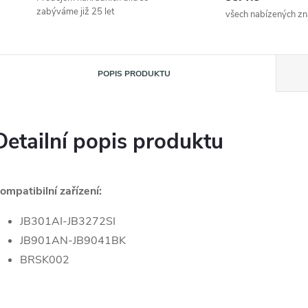
zabýváme již 25 let
všech nabízených z
POPIS PRODUKTU
Detailní popis produktu
ompatibilní zařízení:
JB301AI-JB3272SI
JB901AN-JB9041BK
BRSK002