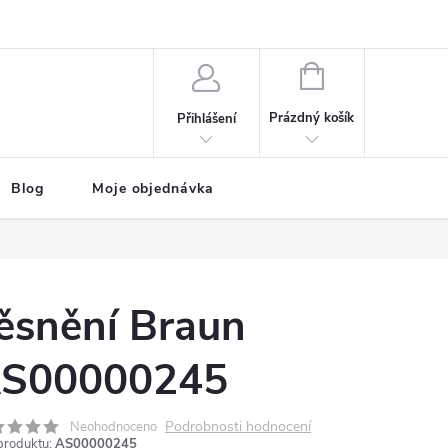
NÁKUPNÍ
KOŠÍK
Prázdný košík
Přihlášení
Blog
Moje objednávka
ěsnění Braun
S00000245
Podrobnosti hodnocení
Neohodnoceno
produktu:
AS00000245