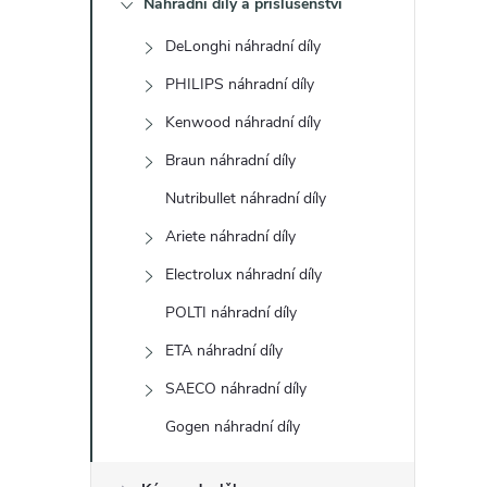
Náhradní díly a příslušenství
t
DeLonghi náhradní díly
r
PHILIPS náhradní díly
a
Kenwood náhradní díly
Braun náhradní díly
n
Nutribullet náhradní díly
n
Ariete náhradní díly
Electrolux náhradní díly
í
POLTI náhradní díly
p
ETA náhradní díly
a
SAECO náhradní díly
Gogen náhradní díly
n