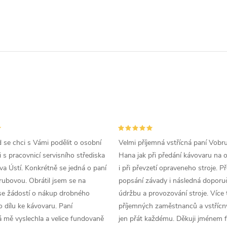
d se chci s Vámi podělit o osobní
Velmi příjemná vstřícná paní Vobr
 s pracovnicí servisního střediska
Hana jak při předání kávovaru na 
a Ústí. Konkrétně se jedná o paní
i při převzetí opraveneho stroje. P
ubovou. Obrátil jsem se na
popsání závady i následná doporu
se žádostí o nákup drobného
údržbu a provozování stroje. Více 
 dílu ke kávovaru. Paní
příjemných zaměstnanců a vstřícn
 mě vyslechla a velice fundovaně
jen přát každému. Děkuji jménem f