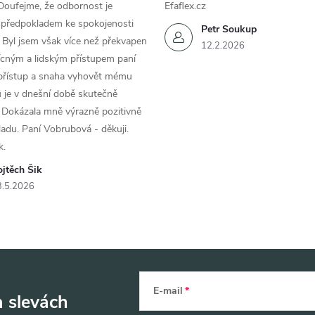
Doufejme, že odbornost je
Efaflex.cz
 předpokladem ke spokojenosti
Petr Soukup
 Byl jsem však více než překvapen
12.2.2026
řícným a lidským přístupem paní
 přístup a snaha vyhovět mému
 je v dnešní době skutečně
 Dokázala mně výrazně pozitivně
áladu. Paní Vobrubová - děkuji.
k.
jtěch Šik
3.5.2026
E-mail
a slevách