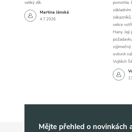
veliký dík.
pomohla. 
základním
Martina Jánská
zákazníků.
4.7.2026
velice vst
Hany. Její
požadavku
výjimečný.
ovlivnit n
Vojtěch Ši
Vo
1
Z
Mějte přehled o novinkách