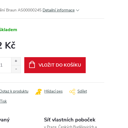
ění Braun AS00000245
Detailní informace
Skladem
2 Kč
ná
:
VLOŽIT DO KOŠÍKU
Dotaz k produktu
Hlídací pes
Sdílet
Tisk
vaný
Síť vlastních poboček
v Praze, Českých Budějovicích a