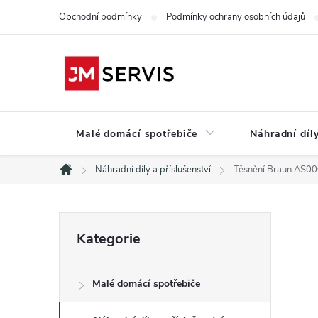
Přejít
Obchodní podmínky
Podmínky ochrany osobních údajů
na
obsah
Malé domácí spotřebiče
Náhradní díly
Náhradní díly a příslušenství
Těsnění Braun AS0
Domů
P
Přeskočit
Kategorie
kategorie
o
Malé domácí spotřebiče
s