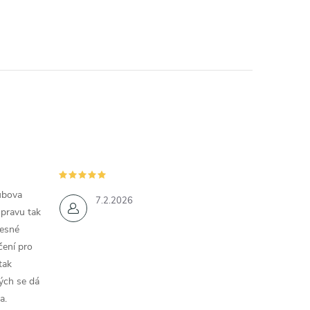
ubova
7.2.2026
opravu tak
řesné
čení pro
tak
ých se dá
a.