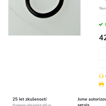
Těsn
4
Měr
cena
25 let zkušeností
Jsme autorizo
servis
Prodejem náhradních dílů se