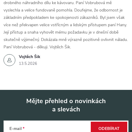
drobného náhradního dílu ke kávovaru. Paní Vobrubová mě
vyslechla a velice fundovaně pomohla. Doufejme, že odbornost je
základním předpokladem ke spokojenosti zákazníků. Byl jsem však
více než překvapen velice vstřícným a lidským přístupem paní Hany.
Její přístup a snaha vyhovět mému požadavku je v dnešní době
skutečně výjimečný. Dokázala mně výrazně pozitivně ovlivnit náladu.
Paní Vobrubová - děkuji. Vojtěch Šik.
Vojtěch Šik
13.5.2026
Mějte přehled o novinkách
a slevách
Z
á
E-mail
ODEBÍRAT