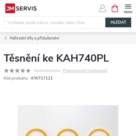
Přejít
NÁKUPNÍ
KOŠÍK
na
obsah
HLEDAT
Náhradní díly a příslušenství
Těsnění ke KAH740PL
Podrobnosti hodnocení
Neohodnoceno
Kód produktu:
-KW717121