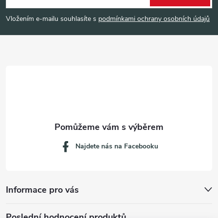
p
Vložením e-mailu souhlasíte s
podmínkami ochrany osobních údajů
a
t
í
Najdete nás na Facebooku
Informace pro vás
Poslední hodnocení produktů