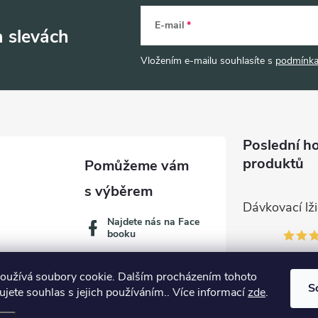
E-mail
a slevách
Vložením e-mailu souhlasíte s
podmínka
Poslední h
produktů
Najdete nás na Face
booku
oužívá soubory cookie. Dalším procházením tohoto
S
jete souhlas s jejich používáním.. Více informací
zde
.