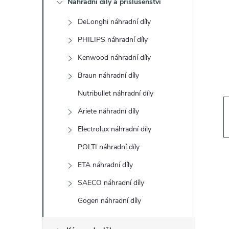
Náhradní díly a příslušenství
t
DeLonghi náhradní díly
r
PHILIPS náhradní díly
a
Kenwood náhradní díly
Braun náhradní díly
n
Nutribullet náhradní díly
n
Ariete náhradní díly
Electrolux náhradní díly
í
POLTI náhradní díly
p
ETA náhradní díly
a
SAECO náhradní díly
Gogen náhradní díly
n