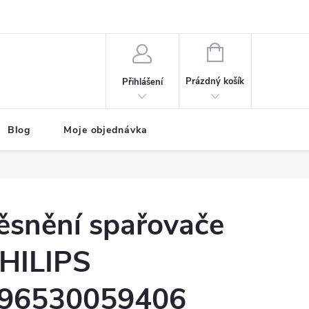
NÁKUPNÍ
KOŠÍK
Prázdný košík
Přihlášení
Blog
Moje objednávka
ěsnění spařovače
HILIPS
96530059406