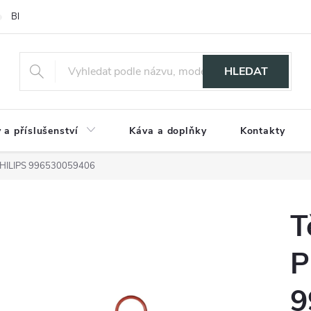
Blog
HLEDAT
 a příslušenství
Káva a doplňky
Kontakty
 PHILIPS 996530059406
T
P
9