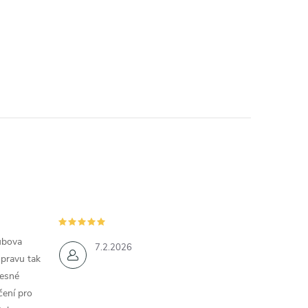
ubova
7.2.2026
opravu tak
řesné
čení pro