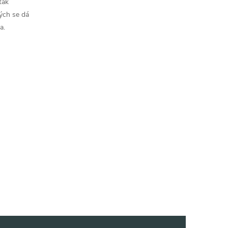
tak
ých se dá
a.