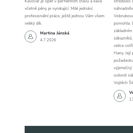
Kávovar je opět v perfektním stavu a káva
středisko 
včetně pěny je vynikající. Milé jednání,
náhradního
profesionální práce, ještě jednou Vám všem
Vobrubová
veliký dík.
pomohla. 
základním
Martina Jánská
zákazníků.
4.7.2026
velice vst
Hany. Její
požadavku
výjimečný.
ovlivnit n
Vojtěch Ši
Vo
1