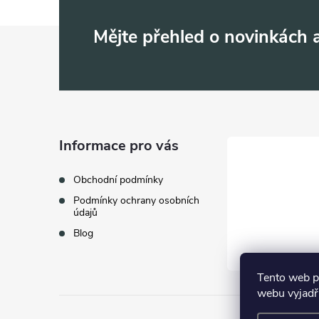
Z
Mějte přehled o novinkách
á
p
a
Informace pro vás
t
Obchodní podmínky
Podmínky ochrany osobních
í
údajů
Blog
Tento web p
webu vyjadřu