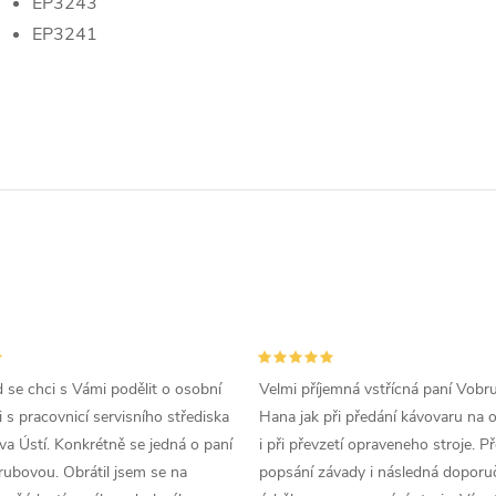
EP3243
EP3241
d se chci s Vámi podělit o osobní
Velmi příjemná vstřícná paní Vobr
 s pracovnicí servisního střediska
Hana jak při předání kávovaru na 
a Ústí. Konkrétně se jedná o paní
i při převzetí opraveneho stroje. P
ubovou. Obrátil jsem se na
popsání závady i následná doporu