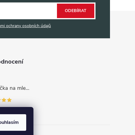
ODEBÍRAT
mi ochrany osobních údajů
odnocení
Dávkovací lžička na mletou kávu 53132C8134
ouhlasím