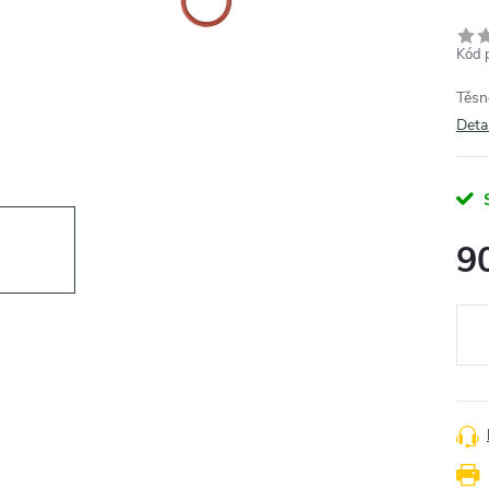
Kód 
Těsn
Deta
9
Měr
cena