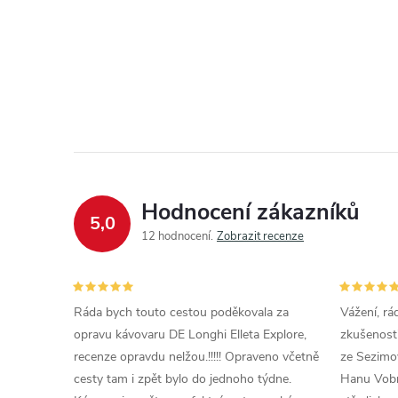
Hodnocení zákazníků
5,0
12 hodnocení
Zobrazit recenze
Ráda bych touto cestou poděkovala za
Vážení, rá
opravu kávovaru DE Longhi Elleta Explore,
zkušenosti
recenze opravdu nelžou.!!!!! Opraveno včetně
ze Sezimov
cesty tam i zpět bylo do jednoho týdne.
Hanu Vobr