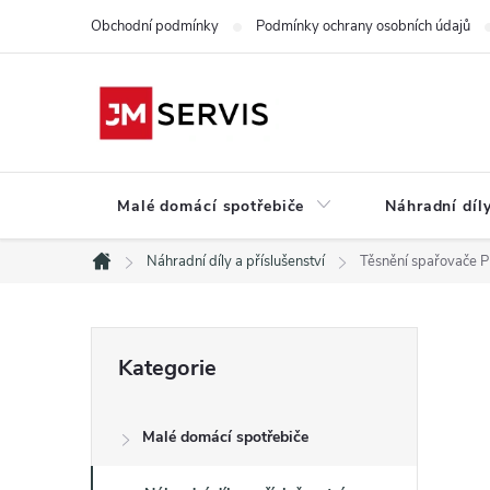
Přejít
Obchodní podmínky
Podmínky ochrany osobních údajů
na
obsah
Malé domácí spotřebiče
Náhradní díly
Náhradní díly a příslušenství
Těsnění spařovače
Domů
P
Přeskočit
Kategorie
kategorie
o
Malé domácí spotřebiče
s