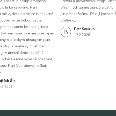
se žádostí o nákup drobného
údržbu a provozování stroje. Více 
 dílu ke kávovaru. Paní
příjemných zaměstnanců a vstřícn
 mě vyslechla a velice fundovaně
jen přát každému. Děkuji jménem f
Doufejme, že odbornost je
Efaflex.cz
 předpokladem ke spokojenosti
Petr Soukup
 Byl jsem však více než překvapen
12.2.2026
řícným a lidským přístupem paní
 přístup a snaha vyhovět mému
 je v dnešní době skutečně
 Dokázala mně výrazně pozitivně
áladu. Paní Vobrubová - děkuji.
k.
jtěch Šik
3.5.2026