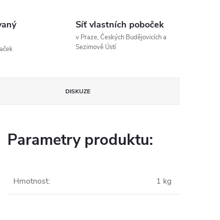
vaný
Síť vlastních poboček
v Praze, Českých Budějovicích a
Sezimově Ústí
naček
DISKUZE
Parametry produktu:
Hmotnost
:
1 kg