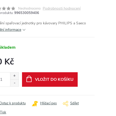
Podrobnosti hodnocení
Neohodnoceno
produktu:
996530059406
ění spařovací jednotky pro kávovary PHILIPS a Saeco
ilní informace
Skladem
0 Kč
ná
:
VLOŽIT DO KOŠÍKU
Dotaz k produktu
Hlídací pes
Sdílet
Tisk