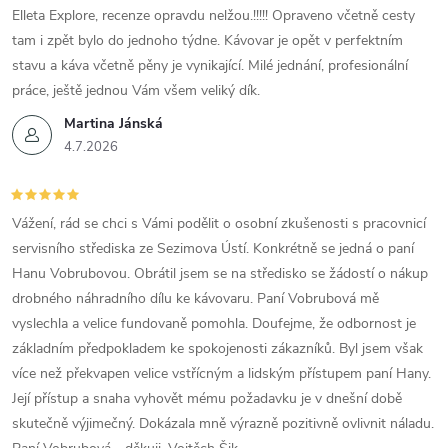
Elleta Explore, recenze opravdu nelžou.!!!!! Opraveno včetně cesty
tam i zpět bylo do jednoho týdne. Kávovar je opět v perfektním
stavu a káva včetně pěny je vynikající. Milé jednání, profesionální
práce, ještě jednou Vám všem veliký dík.
Martina Jánská
4.7.2026
Vážení, rád se chci s Vámi podělit o osobní zkušenosti s pracovnicí
servisního střediska ze Sezimova Ústí. Konkrétně se jedná o paní
Hanu Vobrubovou. Obrátil jsem se na středisko se žádostí o nákup
drobného náhradního dílu ke kávovaru. Paní Vobrubová mě
vyslechla a velice fundovaně pomohla. Doufejme, že odbornost je
základním předpokladem ke spokojenosti zákazníků. Byl jsem však
více než překvapen velice vstřícným a lidským přístupem paní Hany.
Její přístup a snaha vyhovět mému požadavku je v dnešní době
skutečně výjimečný. Dokázala mně výrazně pozitivně ovlivnit náladu.