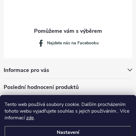
í
Najdete nás na Facebooku
Informace pro vás
Poslední hodnocení produktů
Tento web používá soubory cookie. Dalším procházením
tohoto webu vyjadřujete souhlas s jejich používáním.. Více
Dávkovací lžička na mletou kávu 53132C8134
informací
zde
.
Nastavení