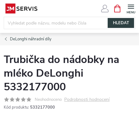
Přejít
NÁKUPNÍ
KOŠÍK
na
obsah
HLEDAT
DeLonghi náhradní díly
Trubička do nádobky na
mléko DeLonghi
5332177000
Podrobnosti hodnocení
Neohodnoceno
Kód produktu:
5332177000