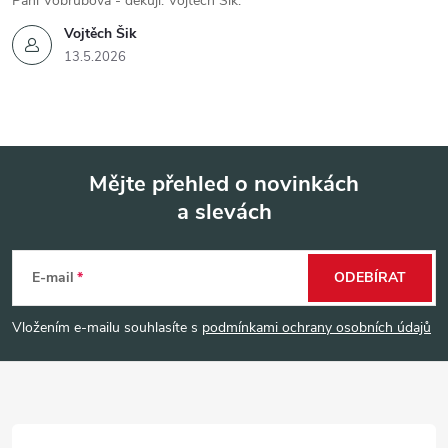
Paní Vobrubová - děkuji. Vojtěch Šik.
Vojtěch Šik
13.5.2026
Mějte přehled o novinkách
a slevách
Z
á
E-mail
ODEBÍRAT
p
Vložením e-mailu souhlasíte s
podmínkami ochrany osobních údajů
a
t