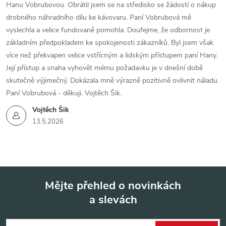
Hanu Vobrubovou. Obrátil jsem se na středisko se žádostí o nákup
drobného náhradního dílu ke kávovaru. Paní Vobrubová mě
vyslechla a velice fundovaně pomohla. Doufejme, že odbornost je
základním předpokladem ke spokojenosti zákazníků. Byl jsem však
více než překvapen velice vstřícným a lidským přístupem paní Hany.
Její přístup a snaha vyhovět mému požadavku je v dnešní době
skutečně výjimečný. Dokázala mně výrazně pozitivně ovlivnit náladu.
Paní Vobrubová - děkuji. Vojtěch Šik.
Vojtěch Šik
13.5.2026
Mějte přehled o novinkách
a slevách
Z