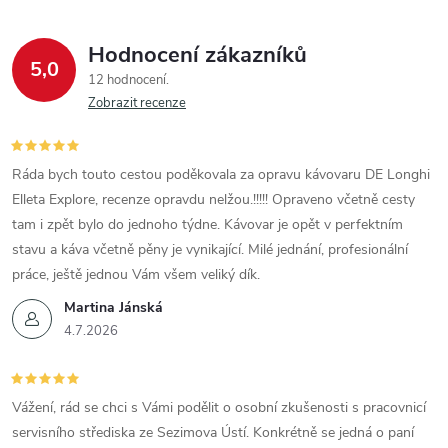
Hodnocení zákazníků
5,0
12 hodnocení
Zobrazit recenze
Ráda bych touto cestou poděkovala za opravu kávovaru DE Longhi
Elleta Explore, recenze opravdu nelžou.!!!!! Opraveno včetně cesty
tam i zpět bylo do jednoho týdne. Kávovar je opět v perfektním
stavu a káva včetně pěny je vynikající. Milé jednání, profesionální
práce, ještě jednou Vám všem veliký dík.
Martina Jánská
4.7.2026
Vážení, rád se chci s Vámi podělit o osobní zkušenosti s pracovnicí
servisního střediska ze Sezimova Ústí. Konkrétně se jedná o paní