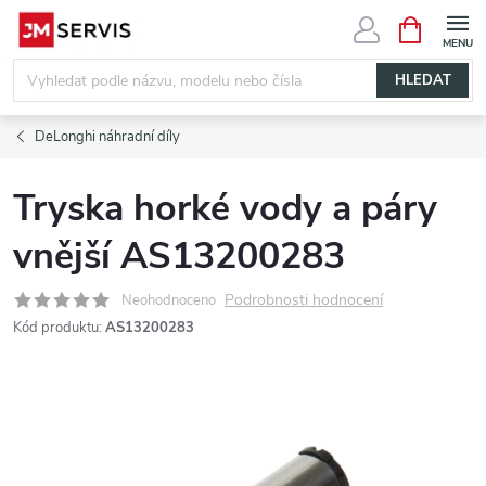
Přejít
NÁKUPNÍ
KOŠÍK
na
obsah
HLEDAT
DeLonghi náhradní díly
Tryska horké vody a páry
vnější AS13200283
Podrobnosti hodnocení
Neohodnoceno
Kód produktu:
AS13200283