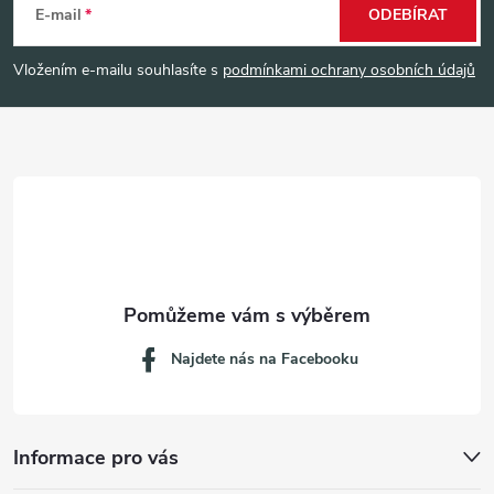
á
E-mail
ODEBÍRAT
p
Vložením e-mailu souhlasíte s
podmínkami ochrany osobních údajů
a
t
í
Najdete nás na Facebooku
Informace pro vás