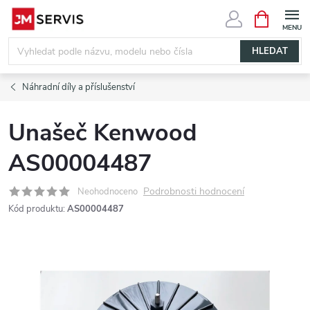
Přejít
NÁKUPNÍ
KOŠÍK
na
obsah
HLEDAT
Náhradní díly a příslušenství
Unašeč Kenwood
AS00004487
Podrobnosti hodnocení
Neohodnoceno
Kód produktu:
AS00004487