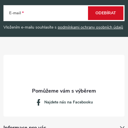
á
E-mail
ODEBÍRAT
p
Vložením e-mailu souhlasíte s
podmínkami ochrany osobních údajů
a
t
í
Najdete nás na Facebooku
Informace pro vás