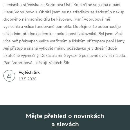
servisního střediska ze Sezimova Ústí. Konkrétně se jedná o paní
Hanu Vobrubovou. Obrátil jsem se na středisko se žádostí o nákup
drobného náhradního dílu ke kávovaru. Paní Vobrubová mě
vyslechla a velice fundovaně pomohla. Doufejme, že odbornost je
základním předpokladem ke spokojenosti zákazníků. Byl jsem však
více než překvapen velice vstřícným a lidským přístupem paní Hany.
Její přístup a snaha vyhovět mému požadavku je v dnešní době
skutečně výjimečný. Dokázala mně výrazně pozitivně ovlivnit náladu.
Paní Vobrubová - děkuji. Vojtěch Šik.
Vojtěch Šik
13.5.2026
Mějte přehled o novinkách
a slevách
Z