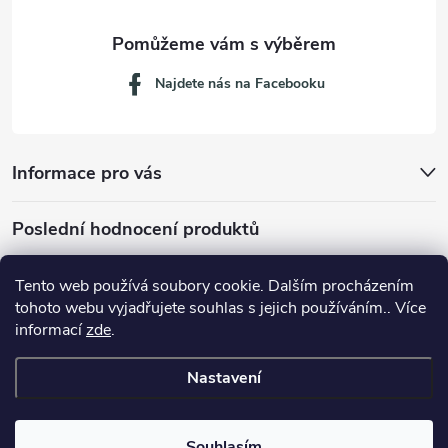
Najdete nás na Facebooku
Informace pro vás
Poslední hodnocení produktů
Tento web používá soubory cookie. Dalším procházením
tohoto webu vyjadřujete souhlas s jejich používáním.. Více
Dávkovací lžička na mletou kávu 53132C8134
informací
zde
.
Nastavení
Copyright 2026
JM servis
. Všechna práva vyhrazena.
Souhlasím