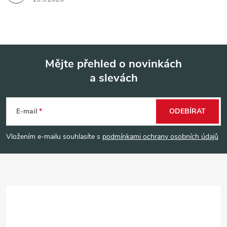
Mějte přehled o novinkách
a slevách
Z
á
E-mail
ODEBÍRAT
p
Vložením e-mailu souhlasíte s
podmínkami ochrany osobních údajů
a
t
í