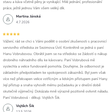
stavu a káva včetně pěny je vynikající. Milé jednání, profesionální
práce, ještě jednou Vám všem veliký dík.
Martina Jánská
4.7.2026
Vážení, rád se chci s Vámi podělit o osobní zkušenosti s pracovnicí
servisního střediska ze Sezimova Ústí. Konkrétně se jedná o paní
Hanu Vobrubovou. Obrátil jsem se na středisko se žádostí o nákup
drobného náhradního dílu ke kávovaru. Paní Vobrubová mě
vyslechla a velice fundovaně pomohla. Doufejme, že odbornost je
základním předpokladem ke spokojenosti zákazníků. Byl jsem však
více než překvapen velice vstřícným a lidským přístupem paní Hany.
Její přístup a snaha vyhovět mému požadavku je v dnešní době
skutečně výjimečný. Dokázala mně výrazně pozitivně ovlivnit náladu.
Paní Vobrubová - děkuji. Vojtěch Šik.
Vojtěch Šik
13.5.2026