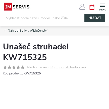
Přejít
NÁKUPNÍ
KOŠÍK
na
obsah
HLEDAT
Náhradní díly a příslušenství
Unašeč struhadel
KW715325
Podrobnosti hodnocení
Neohodnoceno
Kód produktu:
KW715325