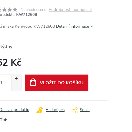
Podrobnosti hodnocení
Neohodnoceno
produktu:
KW712608
ící miska Kenwood KW712608
Detailní informace
 týdny
62 Kč
ná
:
VLOŽIT DO KOŠÍKU
Dotaz k produktu
Hlídací pes
Sdílet
Tisk