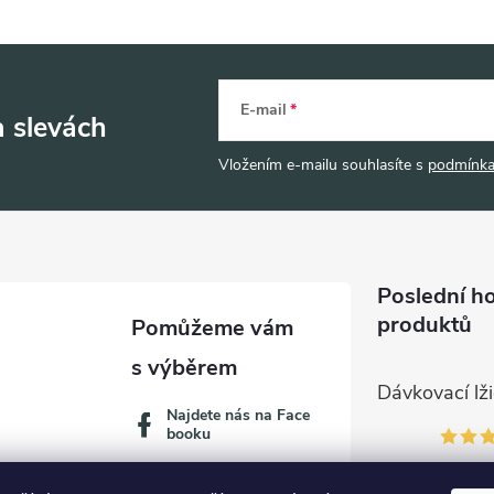
E-mail
a slevách
Vložením e-mailu souhlasíte s
podmínka
Poslední h
produktů
Najdete nás na Face
booku