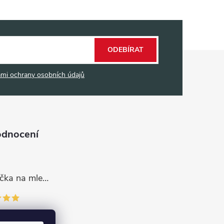
ODEBÍRAT
mi ochrany osobních údajů
odnocení
Dávkovací lžička na mletou kávu 53132C8134