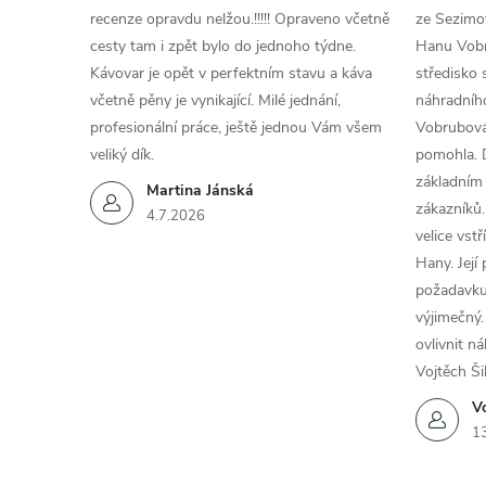
recenze opravdu nelžou.!!!!! Opraveno včetně
ze Sezimov
cesty tam i zpět bylo do jednoho týdne.
Hanu Vobr
Kávovar je opět v perfektním stavu a káva
středisko 
včetně pěny je vynikající. Milé jednání,
náhradního
profesionální práce, ještě jednou Vám všem
Vobrubová
veliký dík.
pomohla. 
základním
Martina Jánská
zákazníků.
4.7.2026
velice vst
Hany. Její
požadavku
výjimečný.
ovlivnit n
Vojtěch Ši
Vo
1