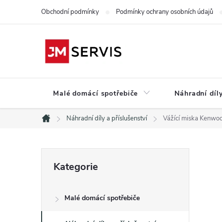
Přejít
Obchodní podmínky
Podmínky ochrany osobních údajů
na
obsah
Malé domácí spotřebiče
Náhradní díly
Náhradní díly a příslušenství
Vážící miska Kenw
Domů
P
Přeskočit
Kategorie
kategorie
o
Malé domácí spotřebiče
s