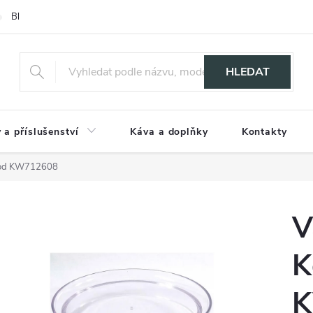
Blog
HLEDAT
 a příslušenství
Káva a doplňky
Kontakty
ood KW712608
V
K
K