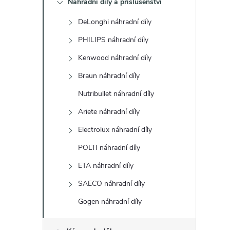
Náhradní díly a příslušenství
t
DeLonghi náhradní díly
r
PHILIPS náhradní díly
a
Kenwood náhradní díly
Braun náhradní díly
n
Nutribullet náhradní díly
n
Ariete náhradní díly
Electrolux náhradní díly
í
POLTI náhradní díly
p
ETA náhradní díly
a
SAECO náhradní díly
Gogen náhradní díly
n