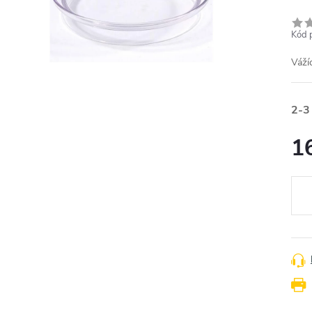
Kód 
Váž
2-3
1
Měr
cena