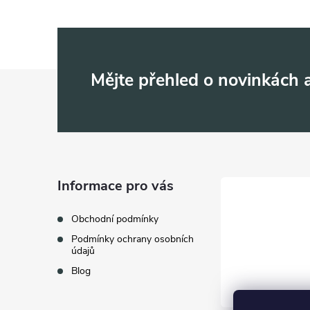
Z
Mějte přehled o novinkách
á
p
a
Informace pro vás
t
Obchodní podmínky
Podmínky ochrany osobních
í
údajů
Blog