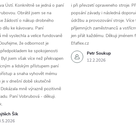
a Ústí. Konkrétně se jedná o paní
i při převzetí opraveneho stroje. P
ubovou. Obrátil jsem se na
popsání závady i následná doporu
se žádostí o nákup drobného
údržbu a provozování stroje. Více 
 dílu ke kávovaru. Paní
příjemných zaměstnanců a vstřícn
 mě vyslechla a velice fundovaně
jen přát každému. Děkuji jménem f
Doufejme, že odbornost je
Efaflex.cz
 předpokladem ke spokojenosti
Petr Soukup
 Byl jsem však více než překvapen
12.2.2026
řícným a lidským přístupem paní
 přístup a snaha vyhovět mému
 je v dnešní době skutečně
 Dokázala mně výrazně pozitivně
áladu. Paní Vobrubová - děkuji.
k.
jtěch Šik
3.5.2026