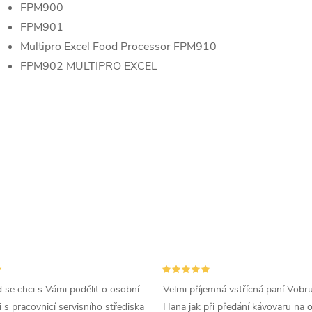
FPM900
FPM901
Multipro Excel Food Processor FPM910
FPM902 MULTIPRO EXCEL
d se chci s Vámi podělit o osobní
Velmi příjemná vstřícná paní Vobr
 s pracovnicí servisního střediska
Hana jak při předání kávovaru na 