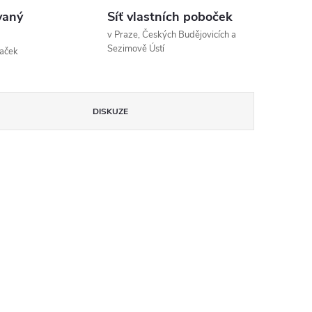
vaný
Síť vlastních poboček
v Praze, Českých Budějovicích a
Sezimově Ústí
naček
DISKUZE