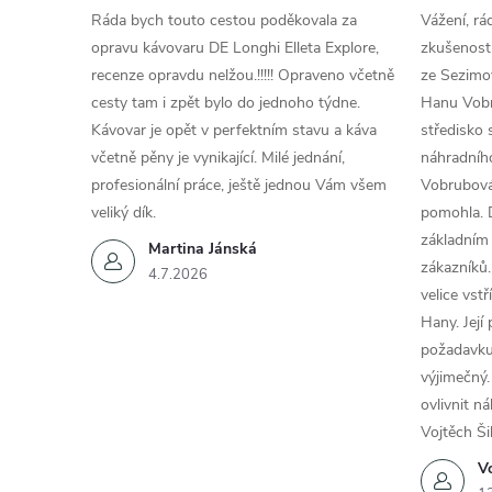
Ráda bych touto cestou poděkovala za
Vážení, rá
opravu kávovaru DE Longhi Elleta Explore,
zkušenosti
recenze opravdu nelžou.!!!!! Opraveno včetně
ze Sezimov
cesty tam i zpět bylo do jednoho týdne.
Hanu Vobr
Kávovar je opět v perfektním stavu a káva
středisko 
včetně pěny je vynikající. Milé jednání,
náhradního
profesionální práce, ještě jednou Vám všem
Vobrubová
veliký dík.
pomohla. 
základním
Martina Jánská
zákazníků.
4.7.2026
velice vst
Hany. Její
požadavku
výjimečný.
ovlivnit n
Vojtěch Ši
Vo