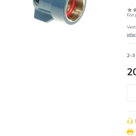
Kód 
Vent
info
2-3
2
Měr
cena