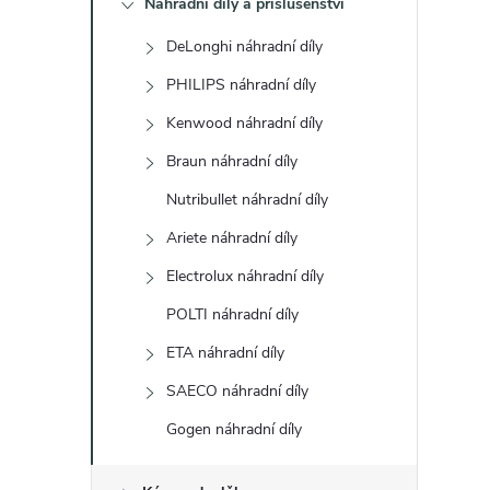
Náhradní díly a příslušenství
t
DeLonghi náhradní díly
r
PHILIPS náhradní díly
a
Kenwood náhradní díly
Braun náhradní díly
n
Nutribullet náhradní díly
n
Ariete náhradní díly
Electrolux náhradní díly
í
POLTI náhradní díly
p
ETA náhradní díly
a
SAECO náhradní díly
Gogen náhradní díly
n