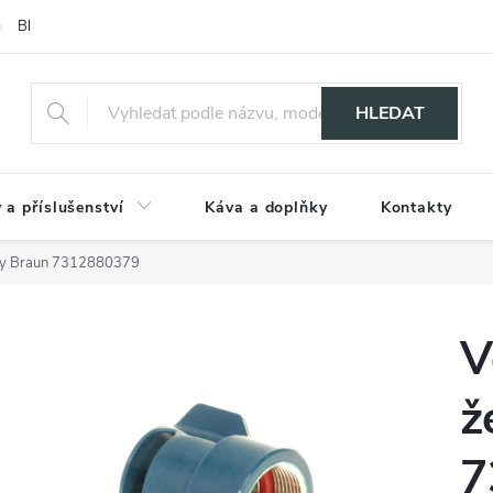
Blog
HLEDAT
 a příslušenství
Káva a doplňky
Kontakty
ičky Braun 7312880379
V
ž
7