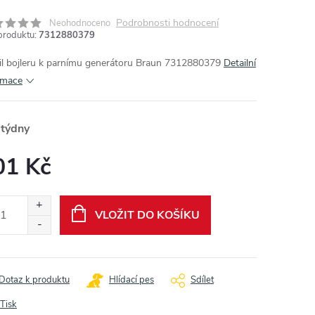
Podrobnosti hodnocení
Neohodnoceno
produktu:
7312880379
il bojleru k parnímu generátoru Braun 7312880379
Detailní
rmace
 týdny
01 Kč
ná
:
VLOŽIT DO KOŠÍKU
Dotaz k produktu
Hlídací pes
Sdílet
Tisk