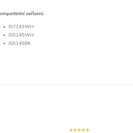
ompatibilní zařízení:
IS7143WH
IS5145WH
IS5145BK