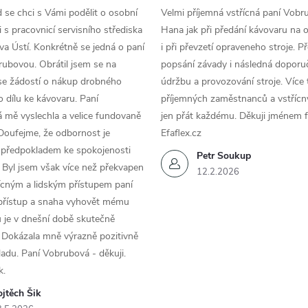
d se chci s Vámi podělit o osobní
Velmi příjemná vstřícná paní Vobr
 s pracovnicí servisního střediska
Hana jak při předání kávovaru na 
a Ústí. Konkrétně se jedná o paní
i při převzetí opraveneho stroje. P
ubovou. Obrátil jsem se na
popsání závady i následná doporu
se žádostí o nákup drobného
údržbu a provozování stroje. Více 
 dílu ke kávovaru. Paní
příjemných zaměstnanců a vstřícn
 mě vyslechla a velice fundovaně
jen přát každému. Děkuji jménem f
Doufejme, že odbornost je
Efaflex.cz
 předpokladem ke spokojenosti
Petr Soukup
 Byl jsem však více než překvapen
12.2.2026
řícným a lidským přístupem paní
 přístup a snaha vyhovět mému
 je v dnešní době skutečně
 Dokázala mně výrazně pozitivně
áladu. Paní Vobrubová - děkuji.
k.
jtěch Šik