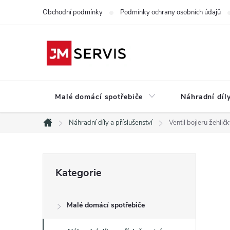
Přejít
Obchodní podmínky
Podmínky ochrany osobních údajů
na
obsah
Malé domácí spotřebiče
Náhradní díly
Náhradní díly a příslušenství
Ventil bojleru žehl
Domů
P
Přeskočit
Kategorie
kategorie
o
Malé domácí spotřebiče
s