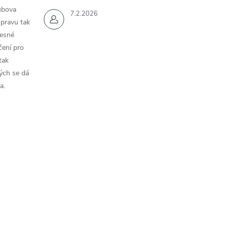
ubova
7.2.2026
opravu tak
řesné
čení pro
tak
ých se dá
a.