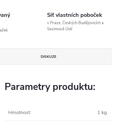
vaný
Síť vlastních poboček
v Praze, Českých Budějovicích a
Sezimově Ústí
naček
DISKUZE
Parametry produktu:
Hmotnost
:
1 kg