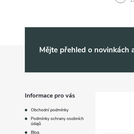
1
Z
Mějte přehled o novinkách
á
p
a
Informace pro vás
t
Obchodní podmínky
Podmínky ochrany osobních
í
údajů
Blog