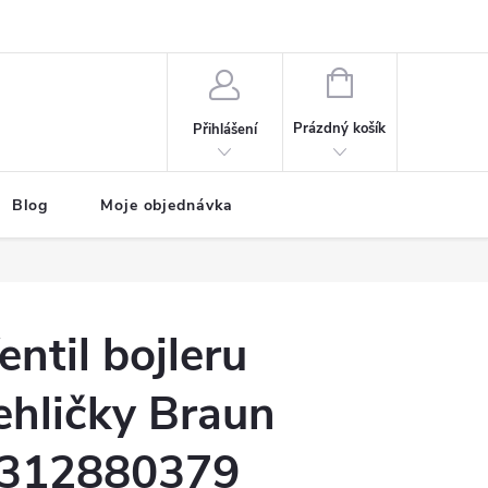
NÁKUPNÍ
KOŠÍK
Prázdný košík
Přihlášení
Blog
Moje objednávka
entil bojleru
ehličky Braun
312880379