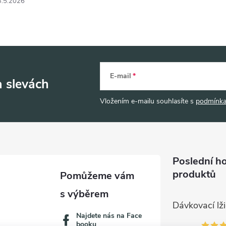
3.5.2026
E-mail
a slevách
Vložením e-mailu souhlasíte s
podmínka
Poslední h
produktů
Najdete nás na Face
booku