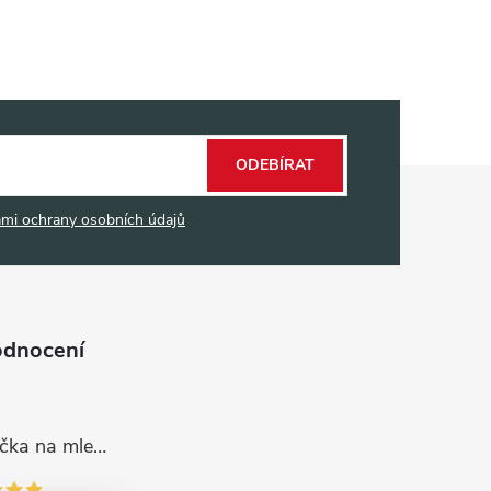
ODEBÍRAT
mi ochrany osobních údajů
odnocení
Dávkovací lžička na mletou kávu 53132C8134