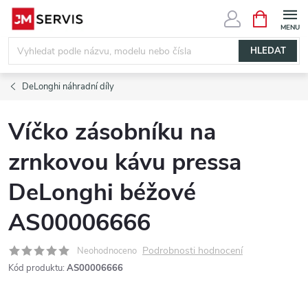
Přejít
NÁKUPNÍ
KOŠÍK
na
obsah
HLEDAT
DeLonghi náhradní díly
Víčko zásobníku na
zrnkovou kávu pressa
DeLonghi béžové
AS00006666
Podrobnosti hodnocení
Neohodnoceno
Kód produktu:
AS00006666