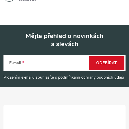
Mějte přehled o novinkách
a slevách
Z
á
E-mail
ODEBÍRAT
p
Vložením e-mailu souhlasíte s
podmínkami ochrany osobních údajů
a
t
í