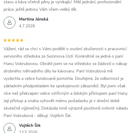
stavu a káva včetně pěny je vynikající. Milé jednání, profesionální
práce, ještě jednou Vám všem veliký dík.
Martina Jánská
4.7.2026
Vážení, rád se chci s Vámi podělit o osobní zkušenosti s pracovnicí
servisního střediska ze Sezimova Ústí. Konkrétně se jedná o paní
Hanu Vobrubovou. Obrátil jsem se na středisko se žádostí o nákup
drobného náhradního dílu ke kávovaru. Paní Vobrubová mě
vyslechla a velice fundovaně pomohla. Doufejme, že odbornost je
základním předpokladem ke spokojenosti zákazníků. Byl jsem však
více než překvapen velice vstřícným a lidským přístupem paní Hany.
Její přístup a snaha vyhovět mému požadavku je v dnešní době
skutečně výjimečný. Dokázala mně výrazně pozitivně ovlivnit náladu.
Paní Vobrubová - děkuji. Vojtěch Šik.
Vojtěch Šik
13.5.2026