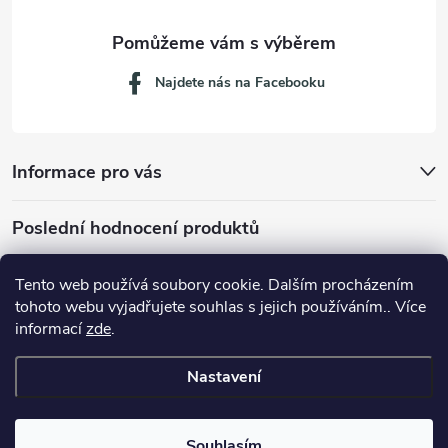
Najdete nás na Facebooku
Informace pro vás
Poslední hodnocení produktů
Tento web používá soubory cookie. Dalším procházením
tohoto webu vyjadřujete souhlas s jejich používáním.. Více
Dávkovací lžička na mletou kávu 53132C8134
informací
zde
.
Nastavení
Copyright 2026
JM servis
. Všechna práva vyhrazena.
Souhlasím