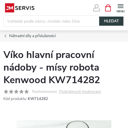
Přejít
NÁKUPNÍ
KOŠÍK
na
obsah
HLEDAT
Náhradní díly a příslušenství
Víko hlavní pracovní
nádoby - mísy robota
Kenwood KW714282
Podrobnosti hodnocení
Neohodnoceno
Kód produktu:
KW714282