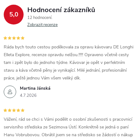
Hodnocení zákazníků
5,0
12 hodnocení
Zobrazit recenze
Ráda bych touto cestou poděkovala za opravu kávovaru DE Longhi
Elleta Explore, recenze opravdu nelžou.!!!!! Opraveno včetně cesty
tam i zpět bylo do jednoho týdne. Kávovar je opět v perfektním
stavu a káva včetně pěny je vynikající. Milé jednání, profesionální
práce, ještě jednou Vám všem veliký dík.
Martina Jánská
4.7.2026
Vážení, rád se chci s Vámi podělit o osobní zkušenosti s pracovnicí
servisního střediska ze Sezimova Ústí. Konkrétně se jedná o paní
Hanu Vobrubovou. Obrátil jsem se na středisko se žádostí o nákup