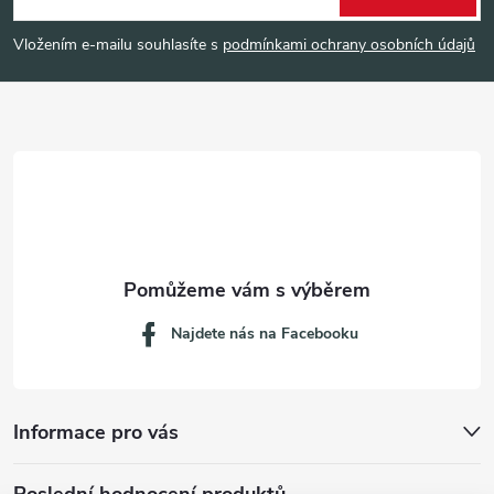
p
Vložením e-mailu souhlasíte s
podmínkami ochrany osobních údajů
a
t
í
Najdete nás na Facebooku
Informace pro vás