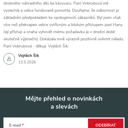
drobného náhradního dílu ke kávovaru. Paní Vobrubová mě
vyslechla a velice fundovaně pomohla. Doufejme, že odbornost je
základním předpokladem ke spokojenosti zákazníků. Byl jsem však
více než překvapen velice vstřícným a lidským přístupem paní Hany.
Její přístup a snaha vyhovět mému požadavku je v dnešní době
skutečně výjimečný. Dokázala mně výrazně pozitivně ovlivnit náladu.
Paní Vobrubová - děkuji. Vojtěch Šik.
Vojtěch Šik
13.5.2026
Mějte přehled o novinkách
a slevách
Z
á
E-mail
ODEBÍRAT