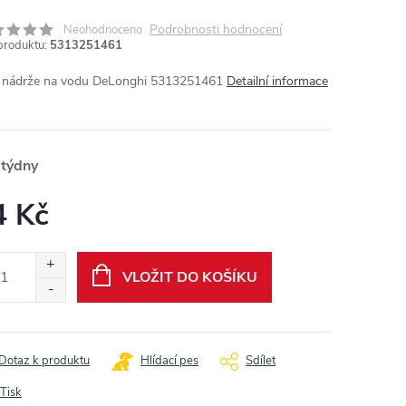
Podrobnosti hodnocení
Neohodnoceno
produktu:
5313251461
 nádrže na vodu DeLonghi 5313251461
Detailní informace
 týdny
4 Kč
ná
:
VLOŽIT DO KOŠÍKU
Dotaz k produktu
Hlídací pes
Sdílet
Tisk