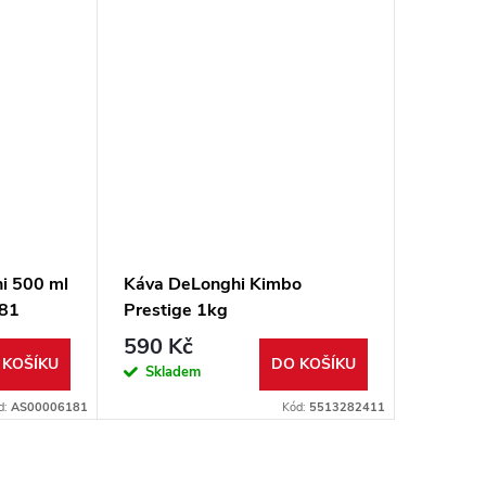
i 500 ml
Káva DeLonghi Kimbo
Vodní f
81
Prestige 1kg
551329
590 Kč
269 K
 KOŠÍKU
DO KOŠÍKU
Skladem
Sklad
d:
AS00006181
Kód:
5513282411