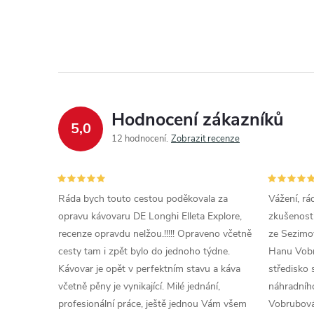
Hodnocení zákazníků
5,0
12 hodnocení
Zobrazit recenze
Ráda bych touto cestou poděkovala za
Vážení, rá
opravu kávovaru DE Longhi Elleta Explore,
zkušenosti
recenze opravdu nelžou.!!!!! Opraveno včetně
ze Sezimov
cesty tam i zpět bylo do jednoho týdne.
Hanu Vobr
Kávovar je opět v perfektním stavu a káva
středisko 
včetně pěny je vynikající. Milé jednání,
náhradního
profesionální práce, ještě jednou Vám všem
Vobrubová