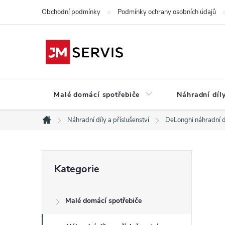
Přejít
Obchodní podmínky
Podmínky ochrany osobních údajů
na
obsah
Malé domácí spotřebiče
Náhradní díly
Náhradní díly a příslušenství
DeLonghi náhradní d
Domů
P
Přeskočit
Kategorie
kategorie
o
Malé domácí spotřebiče
s