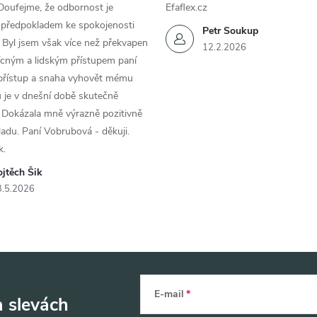
Doufejme, že odbornost je
Efaflex.cz
 předpokladem ke spokojenosti
Petr Soukup
 Byl jsem však více než překvapen
12.2.2026
řícným a lidským přístupem paní
 přístup a snaha vyhovět mému
 je v dnešní době skutečně
 Dokázala mně výrazně pozitivně
áladu. Paní Vobrubová - děkuji.
k.
jtěch Šik
3.5.2026
E-mail
a slevách