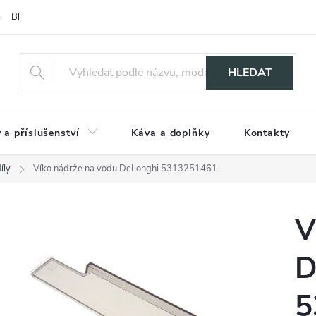
Blog
HLEDAT
 a příslušenství
Káva a doplňky
Kontakty
íly
Víko nádrže na vodu DeLonghi 5313251461
V
D
5