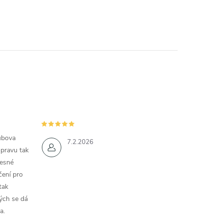
ubova
7.2.2026
opravu tak
řesné
čení pro
tak
ých se dá
a.