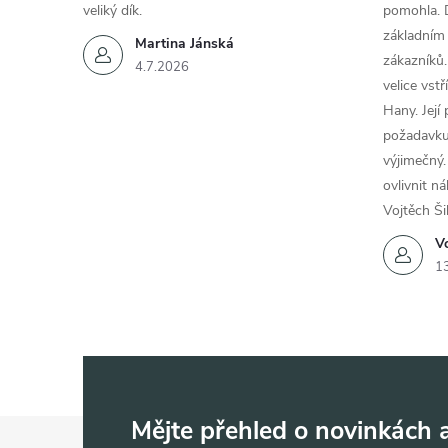
veliký dík.
pomohla. 
základním
Martina Jánská
zákazníků.
4.7.2026
velice vst
Hany. Její
požadavku
výjimečný.
ovlivnit n
Vojtěch Ši
Vo
1
Z
Mějte přehled o novinkách