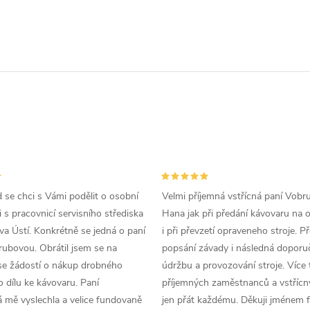
d se chci s Vámi podělit o osobní
Velmi příjemná vstřícná paní Vobr
 s pracovnicí servisního střediska
Hana jak při předání kávovaru na 
a Ústí. Konkrétně se jedná o paní
i při převzetí opraveneho stroje. P
ubovou. Obrátil jsem se na
popsání závady i následná doporu
se žádostí o nákup drobného
údržbu a provozování stroje. Více 
 dílu ke kávovaru. Paní
příjemných zaměstnanců a vstřícn
 mě vyslechla a velice fundovaně
jen přát každému. Děkuji jménem f