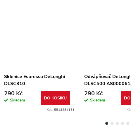
Sklenice Espresso DeLonghi
Odvápňovač DeLongh
DLSC310
DLSC500 AS000061
290 Kč
290 Kč
DO KOŠÍKU
DO
Skladem
Skladem
Kód:
5513284151
Kó