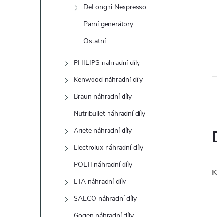
e
DeLonghi Nespresso
Parní generátory
l
Ostatní
PHILIPS náhradní díly
Kenwood náhradní díly
Braun náhradní díly
Nutribullet náhradní díly
Ariete náhradní díly
Electrolux náhradní díly
POLTI náhradní díly
K
ETA náhradní díly
SAECO náhradní díly
Gogen náhradní díly