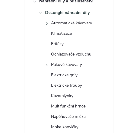
Náhradní díly a příslušenství
t
DeLonghi náhradní díly
r
Automatické kávovary
a
Klimatizace
Fritézy
n
Ochlazovače vzduchu
n
Pákové kávovary
Elektrické grily
í
Elektrické trouby
p
Kávomlýnky
a
Multifunkční hrnce
Napěňovače mléka
n
Moka konvičky