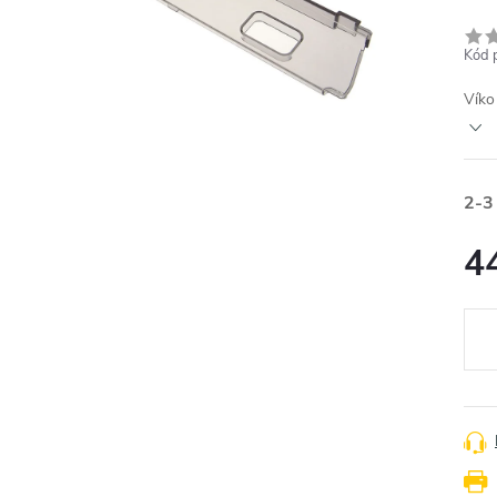
Kód 
Víko
2-3
4
Měr
cena