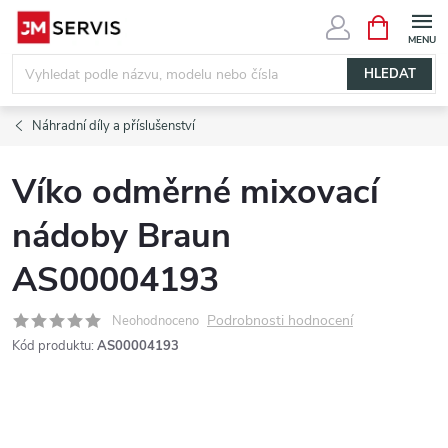
Přejít
NÁKUPNÍ
KOŠÍK
na
obsah
HLEDAT
Náhradní díly a příslušenství
Víko odměrné mixovací
nádoby Braun
AS00004193
Podrobnosti hodnocení
Neohodnoceno
Kód produktu:
AS00004193