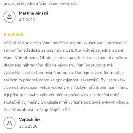
práce, ještě jednou Vám všem veliký dík.
Martina Jánská
4.7.2026
Vážení, rád se chci s Vámi podělit o osobní zkušenosti s pracovnicí
servisního střediska ze Sezimova Ústí. Konkrétně se jedná o paní
Hanu Vobrubovou. Obrátil jsem se na středisko se žádostí o nákup
drobného náhradního dílu ke kávovaru. Paní Vobrubová mě
vyslechla a velice fundovaně pomohla. Doufejme, že odbornost je
základním předpokladem ke spokojenosti zákazníků. Byl jsem však
více než překvapen velice vstřícným a lidským přístupem paní Hany.
Její přístup a snaha vyhovět mému požadavku je v dnešní době
skutečně výjimečný. Dokázala mně výrazně pozitivně ovlivnit náladu.
Paní Vobrubová - děkuji. Vojtěch Šik.
Vojtěch Šik
13.5.2026