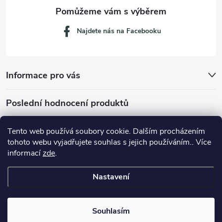
Najdete nás na Facebooku
Informace pro vás
Poslední hodnocení produktů
Tento web používá soubory cookie. Dalším procházením
tohoto webu vyjadřujete souhlas s jejich používáním.. Více
Dávkovací lžička na mletou kávu 53132C8134
informací
zde
.
Nastavení
Copyright 2026
JM servis
. Všechna práva vyhrazena.
Souhlasím
Vytvořil Shoptet