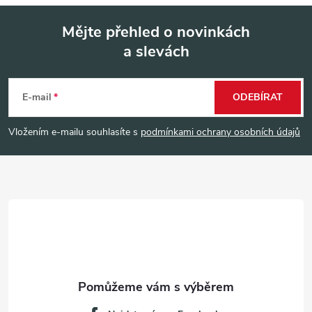
Mějte přehled o novinkách
a slevách
Z
á
E-mail
ODEBÍRAT
p
Vložením e-mailu souhlasíte s
podmínkami ochrany osobních údajů
a
t
í