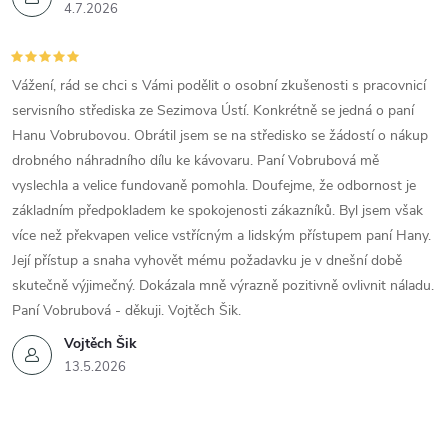
4.7.2026
Vážení, rád se chci s Vámi podělit o osobní zkušenosti s pracovnicí
servisního střediska ze Sezimova Ústí. Konkrétně se jedná o paní
Hanu Vobrubovou. Obrátil jsem se na středisko se žádostí o nákup
drobného náhradního dílu ke kávovaru. Paní Vobrubová mě
vyslechla a velice fundovaně pomohla. Doufejme, že odbornost je
základním předpokladem ke spokojenosti zákazníků. Byl jsem však
více než překvapen velice vstřícným a lidským přístupem paní Hany.
Její přístup a snaha vyhovět mému požadavku je v dnešní době
skutečně výjimečný. Dokázala mně výrazně pozitivně ovlivnit náladu.
Paní Vobrubová - děkuji. Vojtěch Šik.
Vojtěch Šik
13.5.2026