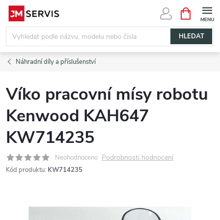
Přejít
NÁKUPNÍ
KOŠÍK
na
obsah
HLEDAT
Náhradní díly a příslušenství
Víko pracovní mísy robotu
Kenwood KAH647
KW714235
Podrobnosti hodnocení
Neohodnoceno
Kód produktu:
KW714235