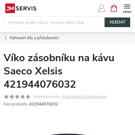
Přejít
NÁKUPNÍ
KOŠÍK
na
obsah
HLEDAT
Náhradní díly a příslušenství
Víko zásobníku na kávu
Saeco Xelsis
421944076032
Podrobnosti hodnocení
Neohodnoceno
Kód produktu:
421944076032