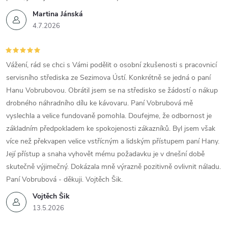
Martina Jánská
4.7.2026
Vážení, rád se chci s Vámi podělit o osobní zkušenosti s pracovnicí
servisního střediska ze Sezimova Ústí. Konkrétně se jedná o paní
Hanu Vobrubovou. Obrátil jsem se na středisko se žádostí o nákup
drobného náhradního dílu ke kávovaru. Paní Vobrubová mě
vyslechla a velice fundovaně pomohla. Doufejme, že odbornost je
základním předpokladem ke spokojenosti zákazníků. Byl jsem však
více než překvapen velice vstřícným a lidským přístupem paní Hany.
Její přístup a snaha vyhovět mému požadavku je v dnešní době
skutečně výjimečný. Dokázala mně výrazně pozitivně ovlivnit náladu.
Paní Vobrubová - děkuji. Vojtěch Šik.
Vojtěch Šik
13.5.2026