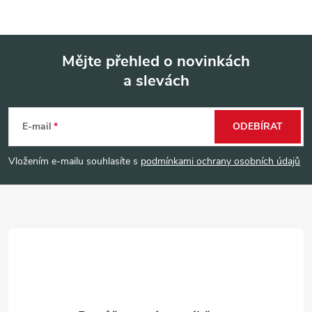
Mějte přehled o novinkách
a slevách
Z
á
E-mail
ODEBÍRAT
p
Vložením e-mailu souhlasíte s
podmínkami ochrany osobních údajů
a
t
í