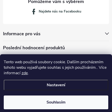
Najdete nás na Facebooku
Informace pro vás
Poslední hodnocení produktů
Tento web používá soubory cookie. Dalším procházením
tohoto webu vyjadřujete souhlas s jejich používáním.. Více
Dávkovací lžička na mletou kávu 53132C8134
informací
zde
.
Nastavení
Copyright 2026
JM servis
. Všechna práva vyhrazena.
Souhlasím
Vytvořil Shoptet