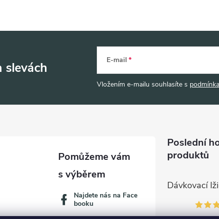
E-mail
a slevách
Vložením e-mailu souhlasíte s
podmínka
Poslední h
produktů
Najdete nás na Face
booku