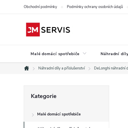
Přejít
Obchodní podmínky
Podmínky ochrany osobních údajů
na
obsah
Malé domácí spotřebiče
Náhradní díly
Náhradní díly a příslušenství
DeLonghi náhradní d
Domů
P
Přeskočit
Kategorie
kategorie
o
Malé domácí spotřebiče
s