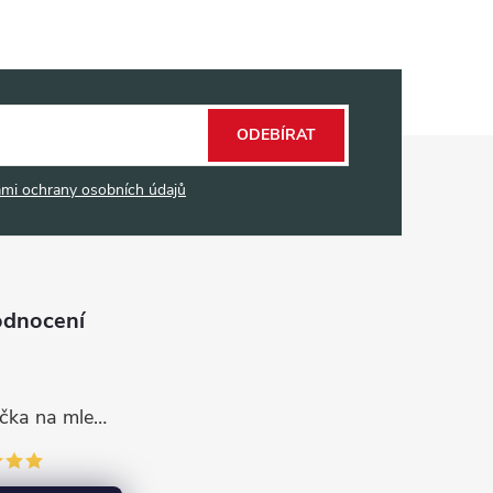
ODEBÍRAT
mi ochrany osobních údajů
odnocení
Dávkovací lžička na mletou kávu 53132C8134