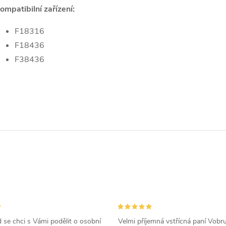
ompatibilní zařízení:
F18316
F18436
F38436
d se chci s Vámi podělit o osobní
Velmi příjemná vstřícná paní Vobr