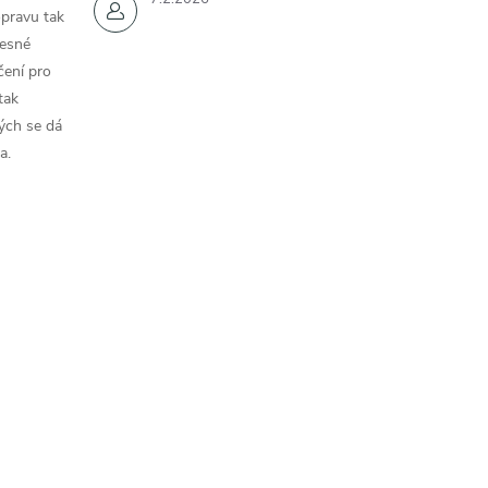
opravu tak
řesné
čení pro
tak
ých se dá
a.