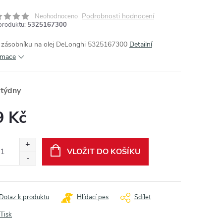
Podrobnosti hodnocení
Neohodnoceno
produktu:
5325167300
 zásobníku na olej DeLonghi 5325167300
Detailní
rmace
 týdny
9 Kč
ná
:
VLOŽIT DO KOŠÍKU
Dotaz k produktu
Hlídací pes
Sdílet
Tisk