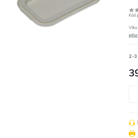
Kód 
Víko
info
2-3
3
Měr
cena