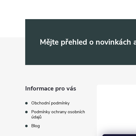
Z
Mějte přehled o novinkách
á
p
a
Informace pro vás
t
Obchodní podmínky
Podmínky ochrany osobních
í
údajů
Blog