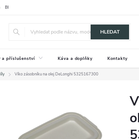
Blog
HLEDAT
 a příslušenství
Káva a doplňky
Kontakty
íly
Víko zásobníku na olej DeLonghi 5325167300
V
o
5