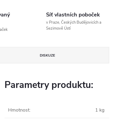
vaný
Síť vlastních poboček
v Praze, Českých Budějovicích a
Sezimově Ústí
naček
DISKUZE
Parametry produktu:
Hmotnost
:
1 kg