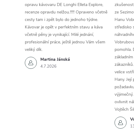
opravu kávovaru DE Longhi Elleta Explore,
zkušenosti
recenze opravdu nelžou.!!!!! Opraveno včetně
ze Sezimov
cesty tam i zpět bylo do jednoho týdne.
Hanu Vobr
Kávovar je opět v perfektním stavu a káva
středisko 
včetně pěny je vynikající. Milé jednání,
náhradního
profesionální práce, ještě jednou Vám všem
Vobrubová
veliký dík.
pomohla. 
základním
Martina Jánská
zákazníků.
4.7.2026
velice vst
Hany. Její
požadavku
výjimečný.
ovlivnit n
Vojtěch Ši
Vo
1