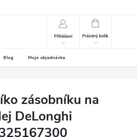
NÁKUPNÍ
KOŠÍK
Prázdný košík
Přihlášení
Blog
Moje objednávka
íko zásobníku na
lej DeLonghi
325167300