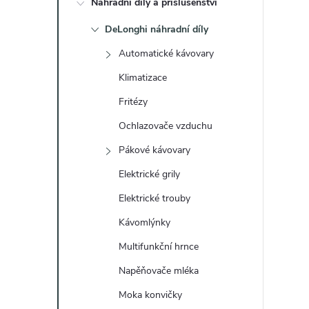
Náhradní díly a příslušenství
t
DeLonghi náhradní díly
r
Automatické kávovary
a
Klimatizace
Fritézy
n
Ochlazovače vzduchu
n
Pákové kávovary
Elektrické grily
í
Elektrické trouby
p
Kávomlýnky
a
Multifunkční hrnce
Napěňovače mléka
n
Moka konvičky