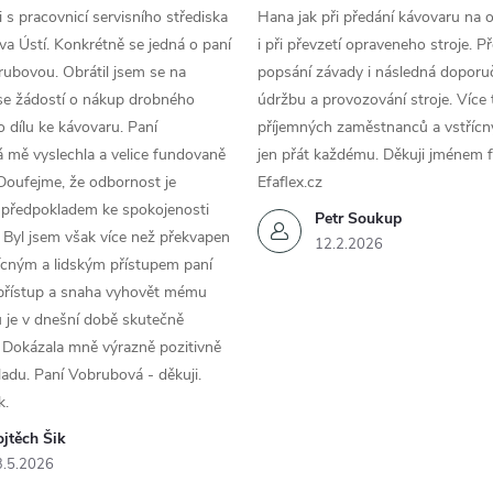
 s pracovnicí servisního střediska
Hana jak při předání kávovaru na 
a Ústí. Konkrétně se jedná o paní
i při převzetí opraveneho stroje. P
ubovou. Obrátil jsem se na
popsání závady i následná doporu
se žádostí o nákup drobného
údržbu a provozování stroje. Více 
 dílu ke kávovaru. Paní
příjemných zaměstnanců a vstřícn
 mě vyslechla a velice fundovaně
jen přát každému. Děkuji jménem f
Doufejme, že odbornost je
Efaflex.cz
 předpokladem ke spokojenosti
Petr Soukup
 Byl jsem však více než překvapen
12.2.2026
řícným a lidským přístupem paní
 přístup a snaha vyhovět mému
 je v dnešní době skutečně
 Dokázala mně výrazně pozitivně
áladu. Paní Vobrubová - děkuji.
k.
jtěch Šik
3.5.2026