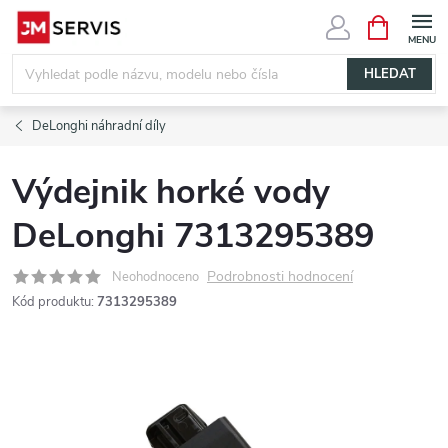
Přejít
NÁKUPNÍ
KOŠÍK
na
obsah
HLEDAT
DeLonghi náhradní díly
Výdejnik horké vody
DeLonghi 7313295389
Podrobnosti hodnocení
Neohodnoceno
Kód produktu:
7313295389