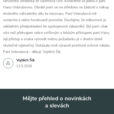
servisního střediska ze Sezimova Ústí. Konkrétně se jedná o paní
Hanu Vobrubovou. Obrátil jsem se na středisko se žádostí o nákup
drobného náhradního dílu ke kávovaru. Paní Vobrubová mě
vyslechla a velice fundovaně pomohla. Doufejme, že odbornost je
základním předpokladem ke spokojenosti zákazníků. Byl jsem však
více než překvapen velice vstřícným a lidským přístupem paní Hany.
Její přístup a snaha vyhovět mému požadavku je v dnešní době
skutečně výjimečný. Dokázala mně výrazně pozitivně ovlivnit náladu.
Paní Vobrubová - děkuji. Vojtěch Šik.
Vojtěch Šik
13.5.2026
Mějte přehled o novinkách
a slevách
Z