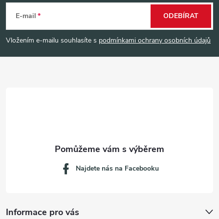
á
E-mail
ODEBÍRAT
p
Vložením e-mailu souhlasíte s
podmínkami ochrany osobních údajů
a
t
í
Najdete nás na Facebooku
Informace pro vás