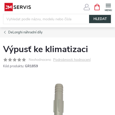
Přejít
NÁKUPNÍ
KOŠÍK
na
obsah
HLEDAT
DeLonghi náhradní díly
Výpusť ke klimatizaci
Podrobnosti hodnocení
Neohodnoceno
Kód produktu:
GR1859