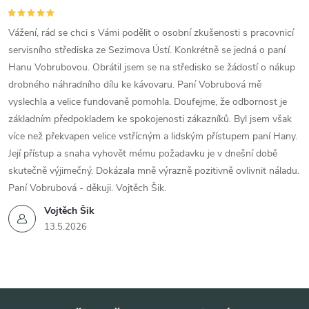
Vážení, rád se chci s Vámi podělit o osobní zkušenosti s pracovnicí
servisního střediska ze Sezimova Ústí. Konkrétně se jedná o paní
Hanu Vobrubovou. Obrátil jsem se na středisko se žádostí o nákup
drobného náhradního dílu ke kávovaru. Paní Vobrubová mě
vyslechla a velice fundovaně pomohla. Doufejme, že odbornost je
základním předpokladem ke spokojenosti zákazníků. Byl jsem však
více než překvapen velice vstřícným a lidským přístupem paní Hany.
Její přístup a snaha vyhovět mému požadavku je v dnešní době
skutečně výjimečný. Dokázala mně výrazně pozitivně ovlivnit náladu.
Paní Vobrubová - děkuji. Vojtěch Šik.
Vojtěch Šik
13.5.2026