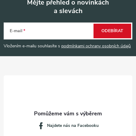
Mějte přehled o novinkách
a slevách
Z
á
E-mail
ODEBÍRAT
p
Vložením e-mailu souhlasíte s
podmínkami ochrany osobních údajů
a
t
í
Najdete nás na Facebooku