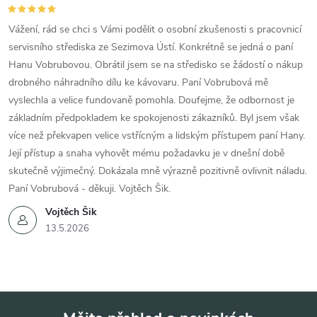
Vážení, rád se chci s Vámi podělit o osobní zkušenosti s pracovnicí
servisního střediska ze Sezimova Ústí. Konkrétně se jedná o paní
Hanu Vobrubovou. Obrátil jsem se na středisko se žádostí o nákup
drobného náhradního dílu ke kávovaru. Paní Vobrubová mě
vyslechla a velice fundovaně pomohla. Doufejme, že odbornost je
základním předpokladem ke spokojenosti zákazníků. Byl jsem však
více než překvapen velice vstřícným a lidským přístupem paní Hany.
Její přístup a snaha vyhovět mému požadavku je v dnešní době
skutečně výjimečný. Dokázala mně výrazně pozitivně ovlivnit náladu.
Paní Vobrubová - děkuji. Vojtěch Šik.
Vojtěch Šik
13.5.2026