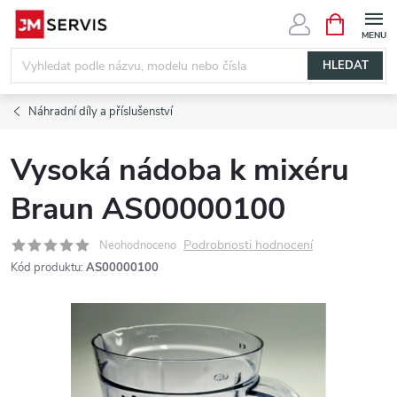
Přejít
NÁKUPNÍ
KOŠÍK
na
obsah
HLEDAT
Náhradní díly a příslušenství
Vysoká nádoba k mixéru
Braun AS00000100
Podrobnosti hodnocení
Neohodnoceno
Kód produktu:
AS00000100