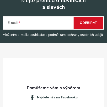
Mějte přehled o novinkách
a slevách
Z
á
E-mail
ODEBÍRAT
p
Vložením e-mailu souhlasíte s
podmínkami ochrany osobních údajů
a
t
í
Najdete nás na Facebooku