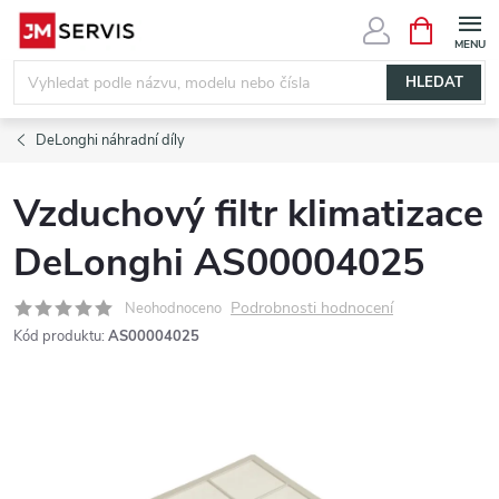
Přejít
NÁKUPNÍ
KOŠÍK
na
obsah
HLEDAT
DeLonghi náhradní díly
Vzduchový filtr klimatizace
DeLonghi AS00004025
Podrobnosti hodnocení
Neohodnoceno
Kód produktu:
AS00004025