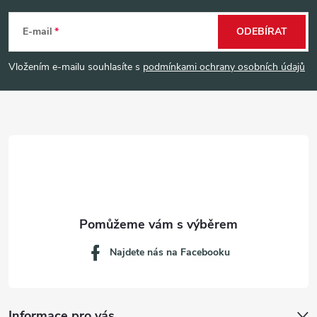
á
E-mail
ODEBÍRAT
p
Vložením e-mailu souhlasíte s
podmínkami ochrany osobních údajů
a
t
í
Najdete nás na Facebooku
Informace pro vás