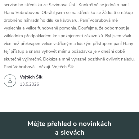
servisního střediska ze Sezimova Ústí. Konkrétně se jedná o paní
Hanu Vobrubovou. Obrátil jsem se na středisko se žádostí o nákup
drobného náhradního dílu ke kávovaru. Paní Vobrubová mě
vyslechla a velice fundovaně pomohla. Doufejme, že odbornost je
základním předpokladem ke spokojenosti zákazníků. Byl jsem však
více než překvapen velice vstřícným a lidským přístupem paní Hany.
Její přístup a snaha vyhovět mému požadavku je v dnešní době
skutečně výjimečný. Dokázala mně výrazně pozitivně ovlivnit náladu.
Paní Vobrubová - děkuji. Vojtěch Šik.
Vojtěch Šik
13.5.2026
Mějte přehled o novinkách
a slevách
Z