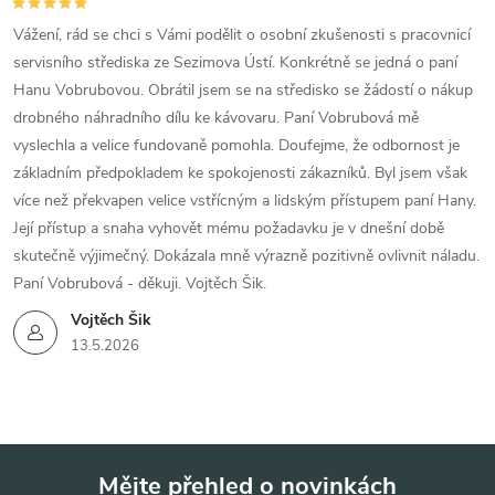
Vážení, rád se chci s Vámi podělit o osobní zkušenosti s pracovnicí
servisního střediska ze Sezimova Ústí. Konkrétně se jedná o paní
Hanu Vobrubovou. Obrátil jsem se na středisko se žádostí o nákup
drobného náhradního dílu ke kávovaru. Paní Vobrubová mě
vyslechla a velice fundovaně pomohla. Doufejme, že odbornost je
základním předpokladem ke spokojenosti zákazníků. Byl jsem však
více než překvapen velice vstřícným a lidským přístupem paní Hany.
Její přístup a snaha vyhovět mému požadavku je v dnešní době
skutečně výjimečný. Dokázala mně výrazně pozitivně ovlivnit náladu.
Paní Vobrubová - děkuji. Vojtěch Šik.
Vojtěch Šik
13.5.2026
Mějte přehled o novinkách