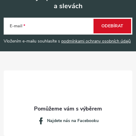
a slevách
Z
á
E-mail
ODEBÍRAT
p
Vložením e-mailu souhlasíte s
podmínkami ochrany osobních údajů
a
t
í
Najdete nás na Facebooku