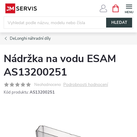
Přejít
NÁKUPNÍ
KOŠÍK
na
obsah
HLEDAT
DeLonghi náhradní díly
Nádržka na vodu ESAM
AS13200251
Podrobnosti hodnocení
Neohodnoceno
Kód produktu:
AS13200251