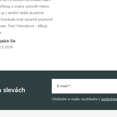
 přístup a snaha vyhovět mému
 je v dnešní době skutečně
 Dokázala mně výrazně pozitivně
áladu. Paní Vobrubová - děkuji.
k.
jtěch Šik
3.5.2026
E-mail
a slevách
Vložením e-mailu souhlasíte s
podmínka