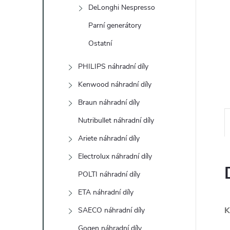
e
DeLonghi Nespresso
Parní generátory
l
Ostatní
PHILIPS náhradní díly
Kenwood náhradní díly
Braun náhradní díly
Nutribullet náhradní díly
Ariete náhradní díly
Electrolux náhradní díly
POLTI náhradní díly
ETA náhradní díly
K
SAECO náhradní díly
Gogen náhradní díly