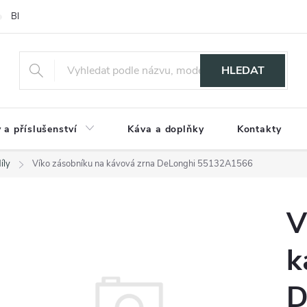
Blog
HLEDAT
 a příslušenství
Káva a doplňky
Kontakty
íly
Víko zásobníku na kávová zrna DeLonghi 55132A1566
V
k
D