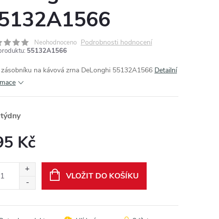
5132A1566
Podrobnosti hodnocení
Neohodnoceno
produktu:
55132A1566
 zásobníku na kávová zrna DeLonghi 55132A1566
Detailní
rmace
 týdny
95 Kč
ná
:
VLOŽIT DO KOŠÍKU