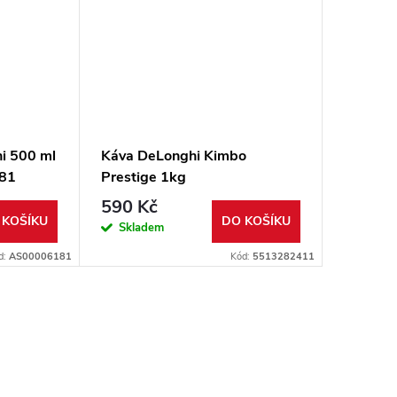
i 500 ml
Káva DeLonghi Kimbo
Čistič 
81
Prestige 1kg
MULTI 
551328
590 Kč
190 K
 KOŠÍKU
DO KOŠÍKU
Skladem
Sklad
d:
AS00006181
Kód:
5513282411