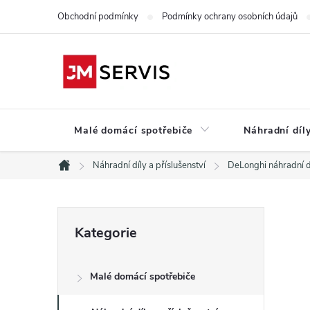
Přejít
Obchodní podmínky
Podmínky ochrany osobních údajů
na
obsah
Malé domácí spotřebiče
Náhradní díly
Náhradní díly a příslušenství
DeLonghi náhradní d
Domů
P
Přeskočit
Kategorie
kategorie
o
Malé domácí spotřebiče
s