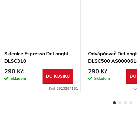
Sklenice Espresso DeLonghi
Odvápňovač DeLongh
DLSC310
DLSC500 AS000061
290 Kč
290 Kč
DO KOŠÍKU
DO
Skladem
Skladem
Kód:
5513284151
Kó