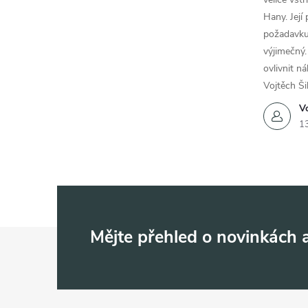
Hany. Její
požadavku
výjimečný.
ovlivnit n
Vojtěch Ši
Vo
1
Z
Mějte přehled o novinkách
á