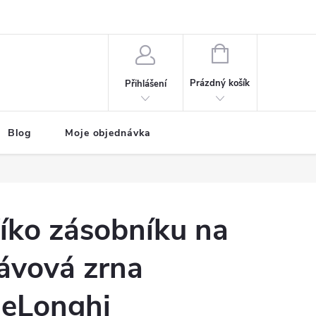
NÁKUPNÍ
KOŠÍK
Prázdný košík
Přihlášení
Blog
Moje objednávka
íko zásobníku na
ávová zrna
eLonghi