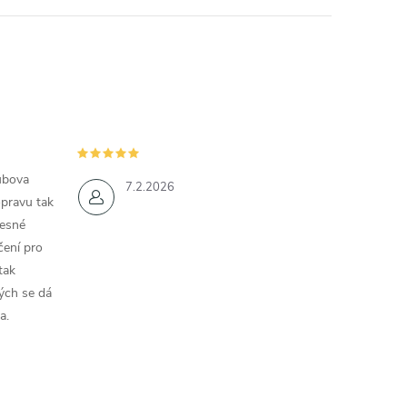
ubova
7.2.2026
opravu tak
řesné
čení pro
tak
ých se dá
a.