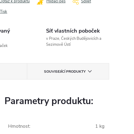
Dotaz k produktu
Hlídací pes
Sdílet
Tisk
vaný
Síť vlastních poboček
v Praze, Českých Budějovicích a
Sezimově Ústí
naček
SOUVISEJÍCÍ PRODUKTY
Parametry produktu:
Hmotnost
:
1 kg