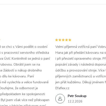
d se chci s Vámi podělit o osobní
Velmi příjemná vstřícná paní Vobr
 s pracovnicí servisního střediska
Hana jak při předání kávovaru na 
a Ústí. Konkrétně se jedná o paní
i při převzetí opraveneho stroje. P
ubovou. Obrátil jsem se na
popsání závady i následná doporu
se žádostí o nákup drobného
údržbu a provozování stroje. Více 
 dílu ke kávovaru. Paní
příjemných zaměstnanců a vstřícn
 mě vyslechla a velice fundovaně
jen přát každému. Děkuji jménem f
Doufejme, že odbornost je
Efaflex.cz
 předpokladem ke spokojenosti
Petr Soukup
 Byl jsem však více než překvapen
12.2.2026
řícným a lidským přístupem paní