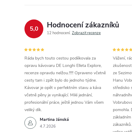
Hodnocení zákazníků
5,0
12 hodnocení
Zobrazit recenze
Ráda bych touto cestou poděkovala za
Vážení, rá
opravu kávovaru DE Longhi Elleta Explore,
zkušenosti
recenze opravdu nelžou.!!!!! Opraveno včetně
ze Sezimov
cesty tam i zpět bylo do jednoho týdne.
Hanu Vobr
Kávovar je opět v perfektním stavu a káva
středisko 
včetně pěny je vynikající. Milé jednání,
náhradního
profesionální práce, ještě jednou Vám všem
Vobrubová
veliký dík.
pomohla. 
základním
Martina Jánská
zákazníků.
4.7.2026
velice vst