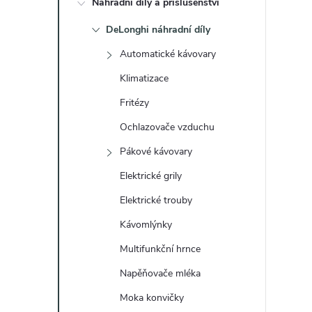
Náhradní díly a příslušenství
t
DeLonghi náhradní díly
r
Automatické kávovary
a
Klimatizace
Fritézy
n
Ochlazovače vzduchu
n
Pákové kávovary
Elektrické grily
í
Elektrické trouby
p
Kávomlýnky
a
Multifunkční hrnce
Napěňovače mléka
n
Moka konvičky