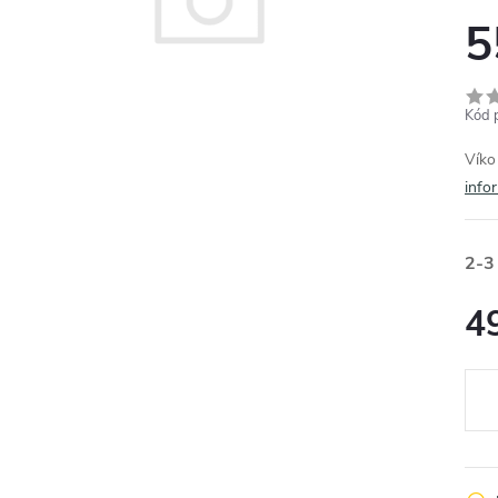
5
Kód 
Víko
info
2-3
4
Měr
cena