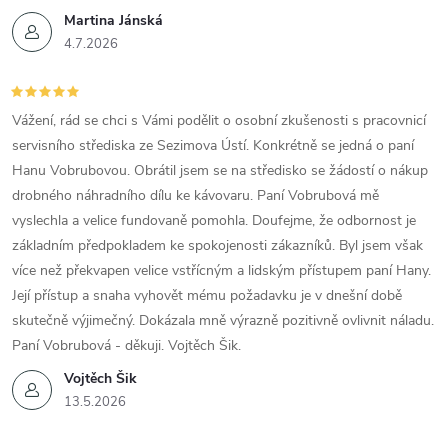
Martina Jánská
4.7.2026
Vážení, rád se chci s Vámi podělit o osobní zkušenosti s pracovnicí
servisního střediska ze Sezimova Ústí. Konkrétně se jedná o paní
Hanu Vobrubovou. Obrátil jsem se na středisko se žádostí o nákup
drobného náhradního dílu ke kávovaru. Paní Vobrubová mě
vyslechla a velice fundovaně pomohla. Doufejme, že odbornost je
základním předpokladem ke spokojenosti zákazníků. Byl jsem však
více než překvapen velice vstřícným a lidským přístupem paní Hany.
Její přístup a snaha vyhovět mému požadavku je v dnešní době
skutečně výjimečný. Dokázala mně výrazně pozitivně ovlivnit náladu.
Paní Vobrubová - děkuji. Vojtěch Šik.
Vojtěch Šik
13.5.2026