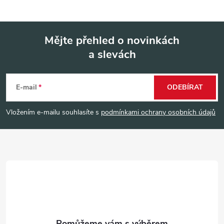
Mějte přehled o novinkách
a slevách
Z
á
E-mail
ODEBÍRAT
p
Vložením e-mailu souhlasíte s
podmínkami ochrany osobních údajů
a
t
í