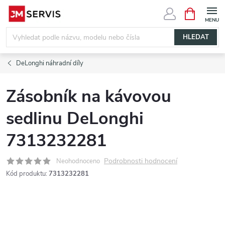
Přejít
NÁKUPNÍ
KOŠÍK
na
obsah
HLEDAT
DeLonghi náhradní díly
Zásobník na kávovou
sedlinu DeLonghi
7313232281
Podrobnosti hodnocení
Neohodnoceno
Kód produktu:
7313232281