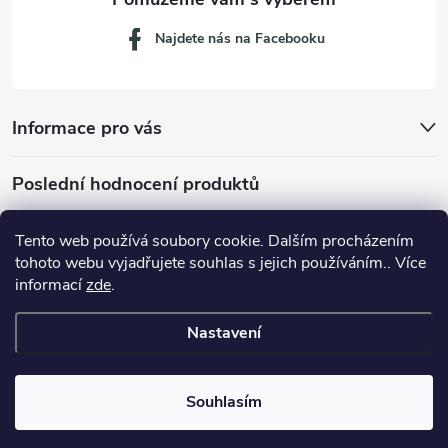
Najdete nás na Facebooku
Informace pro vás
Poslední hodnocení produktů
Tento web používá soubory cookie. Dalším procházením
tohoto webu vyjadřujete souhlas s jejich používáním.. Více
Dávkovací lžička na mletou kávu 53132C8134
informací
zde
.
Nastavení
Copyright 2026
JM servis
. Všechna práva vyhrazena.
Souhlasím
Vytvořil Shoptet