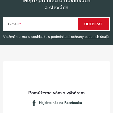
Mějte přehled o novinkách
a slevách
Z
á
E-mail
ODEBÍRAT
p
Vložením e-mailu souhlasíte s
podmínkami ochrany osobních údajů
a
t
í
Najdete nás na Facebooku