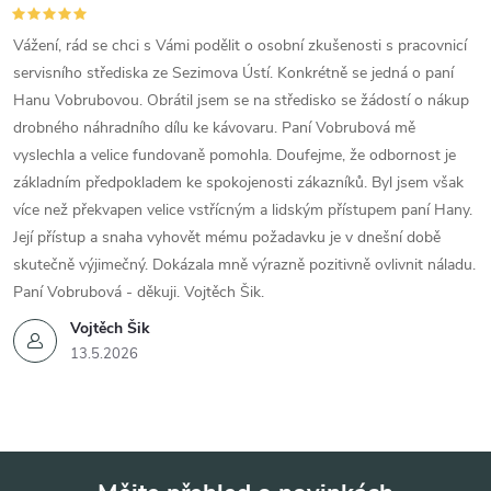
Vážení, rád se chci s Vámi podělit o osobní zkušenosti s pracovnicí
servisního střediska ze Sezimova Ústí. Konkrétně se jedná o paní
Hanu Vobrubovou. Obrátil jsem se na středisko se žádostí o nákup
drobného náhradního dílu ke kávovaru. Paní Vobrubová mě
vyslechla a velice fundovaně pomohla. Doufejme, že odbornost je
základním předpokladem ke spokojenosti zákazníků. Byl jsem však
více než překvapen velice vstřícným a lidským přístupem paní Hany.
Její přístup a snaha vyhovět mému požadavku je v dnešní době
skutečně výjimečný. Dokázala mně výrazně pozitivně ovlivnit náladu.
Paní Vobrubová - děkuji. Vojtěch Šik.
Vojtěch Šik
13.5.2026