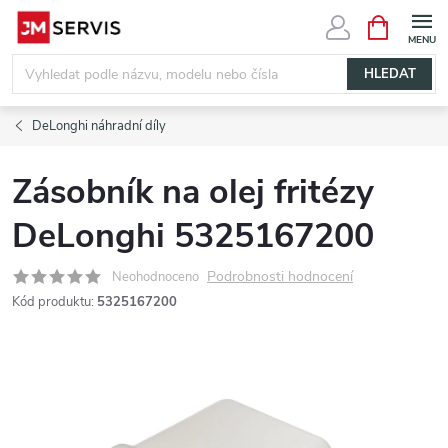
Přejít
NÁKUPNÍ
KOŠÍK
na
obsah
HLEDAT
DeLonghi náhradní díly
Zásobník na olej fritézy
DeLonghi 5325167200
Podrobnosti hodnocení
Neohodnoceno
Kód produktu:
5325167200