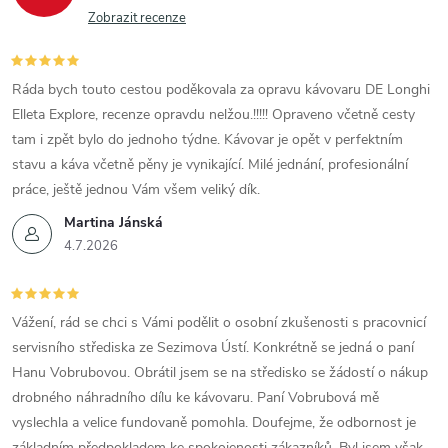
Zobrazit recenze
Ráda bych touto cestou poděkovala za opravu kávovaru DE Longhi
Elleta Explore, recenze opravdu nelžou.!!!!! Opraveno včetně cesty
tam i zpět bylo do jednoho týdne. Kávovar je opět v perfektním
stavu a káva včetně pěny je vynikající. Milé jednání, profesionální
práce, ještě jednou Vám všem veliký dík.
Martina Jánská
4.7.2026
Vážení, rád se chci s Vámi podělit o osobní zkušenosti s pracovnicí
servisního střediska ze Sezimova Ústí. Konkrétně se jedná o paní
Hanu Vobrubovou. Obrátil jsem se na středisko se žádostí o nákup
drobného náhradního dílu ke kávovaru. Paní Vobrubová mě
vyslechla a velice fundovaně pomohla. Doufejme, že odbornost je
základním předpokladem ke spokojenosti zákazníků. Byl jsem však