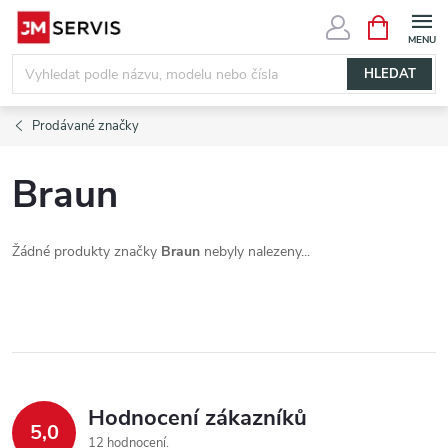
Přejít
NÁKUPNÍ
KOŠÍK
na
obsah
HLEDAT
Prodávané značky
Braun
Žádné produkty značky
Braun
nebyly nalezeny...
Hodnocení zákazníků
5,0
12 hodnocení