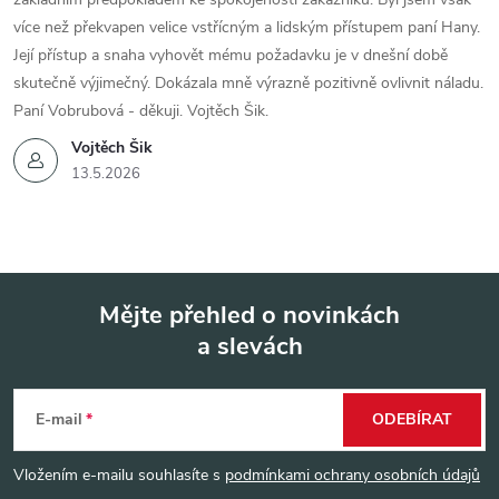
více než překvapen velice vstřícným a lidským přístupem paní Hany.
Její přístup a snaha vyhovět mému požadavku je v dnešní době
skutečně výjimečný. Dokázala mně výrazně pozitivně ovlivnit náladu.
Paní Vobrubová - děkuji. Vojtěch Šik.
Vojtěch Šik
13.5.2026
Mějte přehled o novinkách
a slevách
Z
á
E-mail
ODEBÍRAT
p
Vložením e-mailu souhlasíte s
podmínkami ochrany osobních údajů