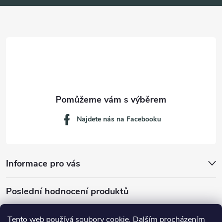
a
t
í
Najdete nás na Facebooku
Informace pro vás
Poslední hodnocení produktů
Tento web používá soubory cookie. Dalším procházením