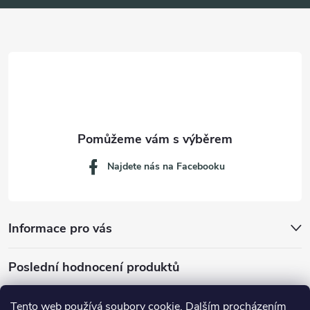
a
t
í
Najdete nás na Facebooku
Informace pro vás
Poslední hodnocení produktů
Tento web používá soubory cookie. Dalším procházením