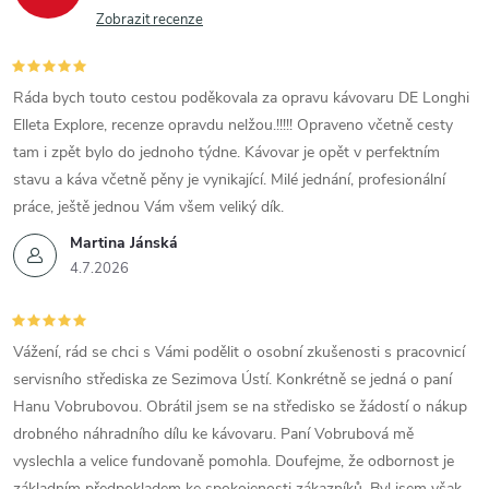
Zobrazit recenze
Ráda bych touto cestou poděkovala za opravu kávovaru DE Longhi
Elleta Explore, recenze opravdu nelžou.!!!!! Opraveno včetně cesty
tam i zpět bylo do jednoho týdne. Kávovar je opět v perfektním
stavu a káva včetně pěny je vynikající. Milé jednání, profesionální
práce, ještě jednou Vám všem veliký dík.
Martina Jánská
4.7.2026
Vážení, rád se chci s Vámi podělit o osobní zkušenosti s pracovnicí
servisního střediska ze Sezimova Ústí. Konkrétně se jedná o paní
Hanu Vobrubovou. Obrátil jsem se na středisko se žádostí o nákup
drobného náhradního dílu ke kávovaru. Paní Vobrubová mě
vyslechla a velice fundovaně pomohla. Doufejme, že odbornost je
základním předpokladem ke spokojenosti zákazníků. Byl jsem však