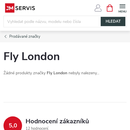
Přejít
NÁKUPNÍ
KOŠÍK
na
obsah
HLEDAT
Prodávané značky
Fly London
Žádné produkty značky
Fly London
nebyly nalezeny...
Hodnocení zákazníků
5,0
12 hodnocení