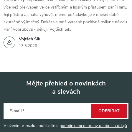
více než překvapen velice vstřícným a lidským přístupem paní Hany.
Její přístup a snaha vyhovět mému požadavku je v dnešní době
skutečně výjimečný. Dokázala mně výrazně pozitivně ovlivnit náladu.
Paní Vobrubová - děkuji. Vojtěch Šik.
Vojtěch Šik
13.5.2026
Mějte přehled o novinkách
a slevách
Z
á
E-mail
ODEBÍRAT
p
Vložením e-mailu souhlasíte s
podmínkami ochrany osobních údajů